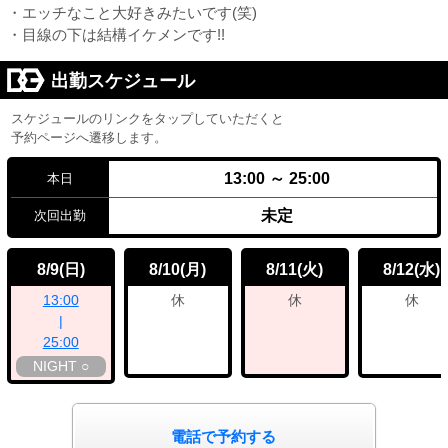
・エッチなこと大好きみたいです(笑)
・目線の下は結構イケメンです!!
出勤スケジュール
スケジュールのリンクをタップしていただくと
予約ページへ遷移します。
13:00 ～ 25:00
本日
未定
次回出勤
8/9
8/10
8/11
8/12
(日)
(月)
(火)
(水)
13:00
休
休
休
|
25:00
NIGHT ○
電話で予約する