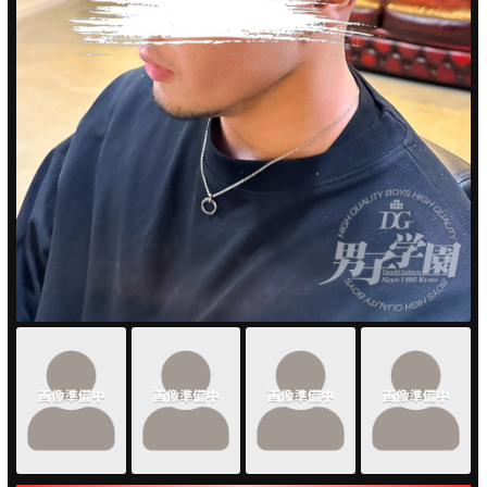
PUA'蒲田
PUA'羽田
PUA'吉祥寺
PUA立川
PUA町田
×閉じる