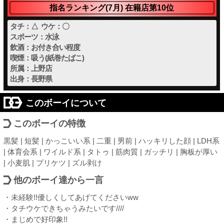
指名ランキング(7月) 在籍店第10位
タチ：△ ウケ：〇
スポーツ：水泳
飲酒：お付き合い程度
喫煙：吸う(紙巻たばこ)
所属：上野店
出身：長野県
このボーイについて
このボーイの特徴
黒髪 | 短髪 | かっこいい系 | 二重 | 男前 | ハッキリした顔 | LDH系
| 体育会系 | ワイルド系 | タトゥ | 筋肉質 | ガッチリ | 胸板が厚い
| 小麦肌 | プリケツ | ズル剥け
他のボーイ達から一言
・未経験!!優しくしてあげてくださいww
・タチウケできちゃうみたいです////
・まじめで好印象!!