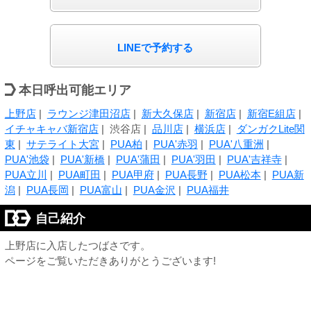
LINEで予約する
本日呼出可能エリア
上野店
|
ラウンジ津田沼店
|
新大久保店
|
新宿店
|
新宿E組店
|
イチャキャバ新宿店
| 渋谷店 |
品川店
|
横浜店
|
ダンガクLite関
東
|
サテライト大宮
|
PUA柏
|
PUA'赤羽
|
PUA'八重洲
|
PUA'池袋
|
PUA'新橋
|
PUA'蒲田
|
PUA'羽田
|
PUA'吉祥寺
|
PUA立川
|
PUA町田
|
PUA甲府
|
PUA長野
|
PUA松本
|
PUA新
潟
|
PUA長岡
|
PUA富山
|
PUA金沢
|
PUA福井
自己紹介
上野店に入店したつばさです。
ページをご覧いただきありがとうございます!