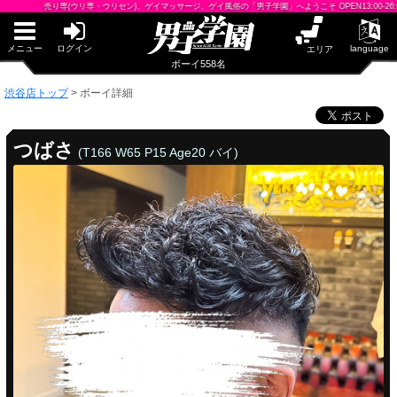
早朝からギンギン♂DGライブかんとう
売り専(ウリ専・ウリセン)、ゲイマッサージ、ゲイ風俗の「男子学園」へようこそ OPEN13:00-26:00 土日祝1
PUA鹿児島
PUA四日市
PUA和歌山
メニュー
ログイン
language
エリア
サテライト大宮
ボーイ558名
×閉じる
渋谷店トップ
>
ボーイ詳細
PUA津
PUA奈良
PUA柏
つばさ
(T166 W65 P15 Age20 バイ)
×閉じる
PUA加古川
PUA'赤羽
PUA姫路
PUA'八重洲
渋谷店
×閉じる
PUA'池袋
PUA'新橋