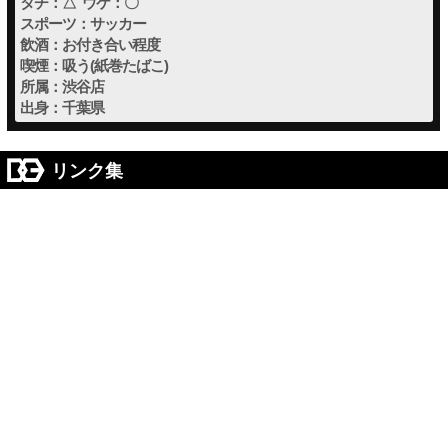
タチ：△ ウケ：〇
スポーツ：サッカー
飲酒：お付き合い程度
喫煙：吸う(紙巻たばこ)
所属：渋谷店
出身：千葉県
リンク集