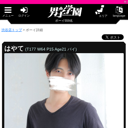
早朝からギンギン♂DGライブかんとう
売り専(ウリ
PUA鹿児島
PUA四日市
PUA和歌山
メニュー
ログイン
language
エリア
サテライト大宮
ボーイ559名
×閉じる
渋谷店トップ
>
ボーイ詳細
PUA津
PUA奈良
PUA柏
はやて
(T177 W64 P15 Age21 バイ)
×閉じる
PUA加古川
PUA'赤羽
PUA姫路
PUA'八重洲
渋谷店
×閉じる
PUA'池袋
PUA'新橋