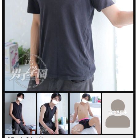
PUA'蒲田
PUA'羽田
PUA'吉祥寺
PUA立川
PUA町田
×閉じる