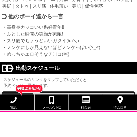
美尻 | タトゥ | スリ筋 | 体毛薄い | 美肌 | 仮性包茎
他のボーイ達から一言
・高身長カッコいい系好青年!!
・ふとした瞬間の笑顔が素敵!
・スリ筋でちょうどいいガタイ(/ω＼)
・ノンケにしか見えないほどノンケっぽい(>_<)
・めっちゃエロそうなチ〇コ(照)
出勤スケジュール
スケジュールのリンクをタップしていただくと
予約ページへ遷移します。
13:00 ～ 20:00
本日
電話
メール/LINE
料金表
待合場所
8/13 13:00 ～ 19:00
次回出勤
8/9
8/10
8/11
8/12
(日)
(月)
(火)
(水)
13:00
休
休
休