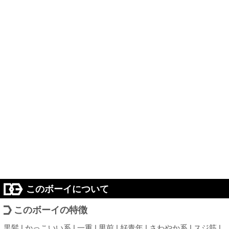
このボーイについて
このボーイの特徴
黒髪 | かっこいい系 | 一重 | 男前 | 好青年 | さわやか系 | スジ筋 |