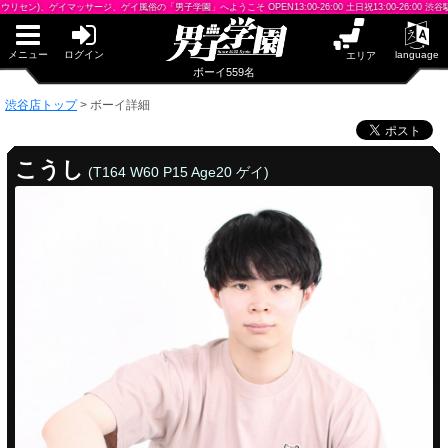
早朝からギンギン♂DGライブかんとう
マッサージ、ゲイ風俗の「男子学園」へようこそ OPEN13:00-26:00 土日祝13:00-26:00 渋谷駅から徒歩10
PUA鹿児島
PUA四日市
PUA和歌山
メニュー
ログイン
language
エリア
サテライト大宮
ボーイ559名
×閉じる
渋谷店トップ
>
ボーイ詳細
PUA津
PUA奈良
PUA柏
こうし
(T164 W60 P15 Age20 ゲイ)
×閉じる
PUA加古川
PUA'赤羽
PUA姫路
PUA'八重洲
渋谷店
×閉じる
PUA'池袋
PUA'新橋