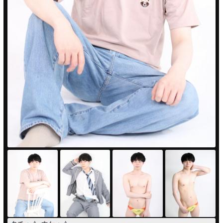
PUA'蒲田
PUA'羽田
PUA'吉祥寺
PUA立川
PUA町田
×閉じる