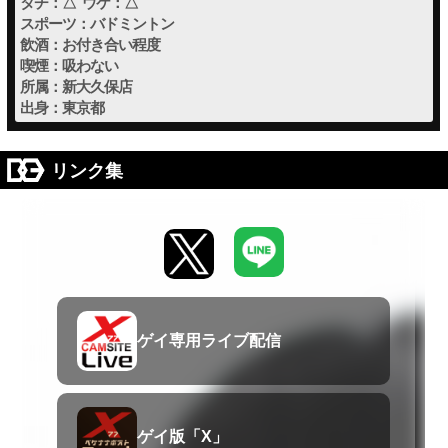
タチ：△ ウケ：△
スポーツ：バドミントン
飲酒：お付き合い程度
喫煙：吸わない
所属：新大久保店
出身：東京都
リンク集