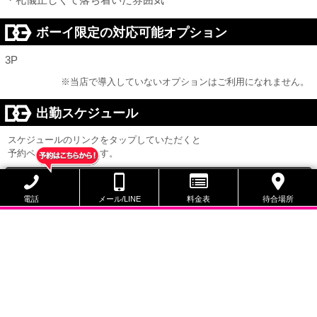
ボーイ限定の対応可能オプション
3P
※当店で導入していないオプションはご利用になれません。
出勤スケジュール
スケジュールのリンクをタップしていただくと
予約ページへ遷移します。
13:00 ～ 23:30
本日
電話
メール/LINE
料金表
待合場所
8/10 20:30 ～ 23:30
次回出勤
8/9
8/10
8/11
8/12
(日)
(月)
(火)
(水)
13:00
20:30
13:00
21:00
|
|
|
|
23:30
23:30
23:30
23:30
NIGHT ×
NIGHT ○
NIGHT ○
NIGHT ○