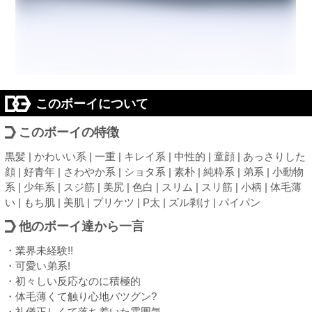
このボーイについて
このボーイの特徴
黒髪 | かわいい系 | 一重 | キレイ系 | 中性的 | 童顔 | あっさりした
顔 | 好青年 | さわやか系 | ショタ系 | 素朴 | 純粋系 | 弟系 | 小動物
系 | 少年系 | スジ筋 | 美尻 | 色白 | スリム | スリ筋 | 小柄 | 体毛薄
い | もち肌 | 美肌 | プリケツ | P太 | ズル剥け | パイパン
他のボーイ達から一言
・業界未経験!!
・可愛い弟系!
・初々しい反応なのに積極的
・体毛薄くて触り心地バツグン?
・礼儀正しくて落ち着いた雰囲気