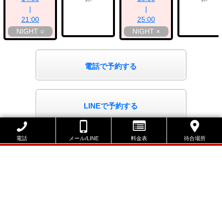
|
|
21:00
25:00
NIGHT ○
NIGHT ×
電話で予約する
LINEで予約する
本日呼出可能エリア
電話
メール/LINE
料金表
待合場所
名古屋店 |
イチャキャバ名古屋店
|
ダンガクLite名古屋
|
PUA静
岡
|
PUA浜松
|
PUA豊橋
|
PUA豊田
|
PUA岡崎
|
PUA岐阜
|
PUA大垣
|
PUA四日市
|
PUA津
自己紹介