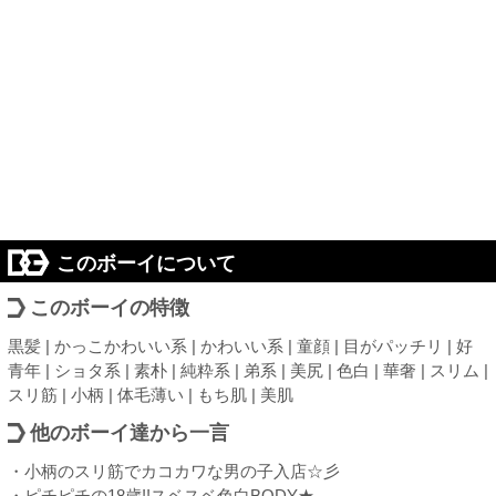
このボーイについて
このボーイの特徴
黒髪 | かっこかわいい系 | かわいい系 | 童顔 | 目がパッチリ | 好
青年 | ショタ系 | 素朴 | 純粋系 | 弟系 | 美尻 | 色白 | 華奢 | スリム |
スリ筋 | 小柄 | 体毛薄い | もち肌 | 美肌
他のボーイ達から一言
・小柄のスリ筋でカコカワな男の子入店☆彡
・ピチピチの18歳!!スベスベ色白BODY★