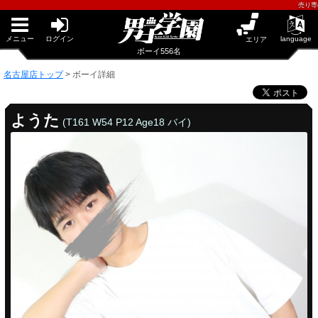
早朝からギンギン♂DGライブかんとう
売り専(ウリ専・ウ
PUA鹿児島
PUA四日市
PUA和歌山
メニュー
ログイン
language
エリア
サテライト大宮
ボーイ556名
×閉じる
名古屋店トップ
>
ボーイ詳細
PUA津
PUA奈良
PUA柏
ようた
(T161 W54 P12 Age18 バイ)
×閉じる
PUA加古川
PUA'赤羽
PUA姫路
PUA'八重洲
×閉じる
PUA'池袋
名古屋店
PUA'新橋