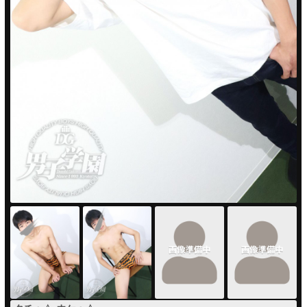
PUA'蒲田
PUA'羽田
PUA'吉祥寺
PUA立川
PUA町田
×閉じる