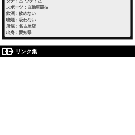
タチ：△ ウケ：△
スポーツ：自動車競技
飲酒：飲めない
喫煙：吸わない
所属：名古屋店
出身：愛知県
リンク集