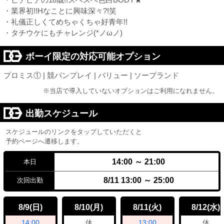
・業界初!!Hなことに興味深々?!笑
・礼儀正しくてめちゃくちゃ好青年!!
・タチウケにもチャレンジ(*ノωノ)
ボーイ限定の対応可能オプション
プロミス① | 競パンプレイ | バリュー | ソープランド
※当店で導入していないオプションはご利用になれません。
出勤スケジュール
スケジュールのリンクをタップしていただくと
予約ページへ遷移します。
14:00 ～ 21:00
本日
8/11 13:00 ～ 25:00
次回出勤
8/9
8/10
8/11
8/12
(日)
(月)
(火)
(水)
14:00
休
13:00
休