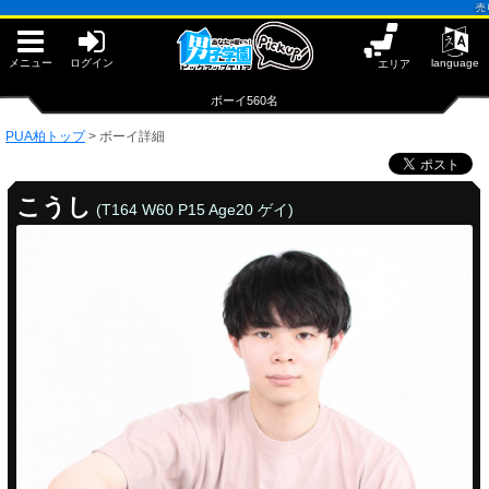
早朝からギンギン♂DGライブかんとう
売り専(ウリ
PUA鹿児島
PUA四日市
PUA和歌山
メニュー
ログイン
language
エリア
サテライト大宮
×閉じる
ボーイ560名
PUA津
PUA奈良
PUA柏トップ
>
ボーイ詳細
PUA柏
×閉じる
PUA加古川
こうし
(T164 W60 P15 Age20 ゲイ)
PUA'赤羽
PUA姫路
PUA'八重洲
×閉じる
PUA柏
PUA'池袋
PUA'新橋