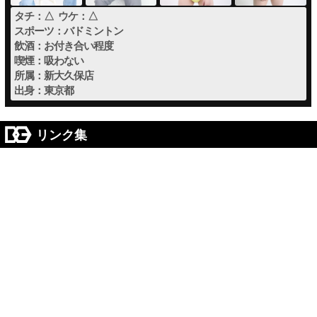
タチ：△ ウケ：△
スポーツ：バドミントン
飲酒：お付き合い程度
喫煙：吸わない
所属：新大久保店
出身：東京都
リンク集