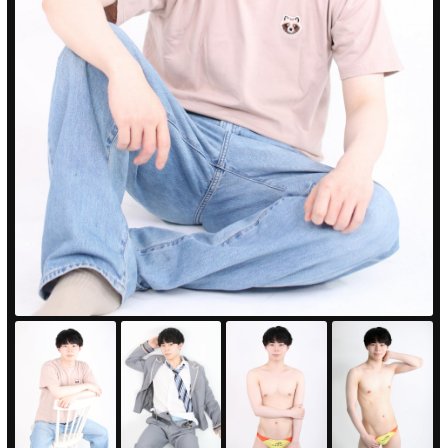
PUA'蒲田
PUA'羽田
PUA'吉祥寺
PUA立川
PUA町田
×閉じる