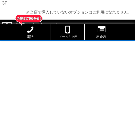
3P
※当店で導入していないオプションはご利用になれません。
出勤スケジュール
スケジュールのリンクをタップしていただくと
電話
メール/LINE
料金表
予約ページへ遷移します。
本日休み
本日
8/8 20:00 ～ 23:30
次回出勤
8/7
8/8
8/9
(金)
(土)
(日)
休
20:00
13:00
|
|
23:30
23:30
NIGHT ○
NIGHT ×
電話で予約する