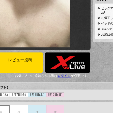
ピック
店!
礼儀正し
ベッド
ズ●ムケ
お尻は優
レビュー投稿
お気に入りに追加される際は
ログイン
が必要です。
フト )
日(木)
8月7日(金)
8月8日(土)
8月9日(日)
休
休
休
休