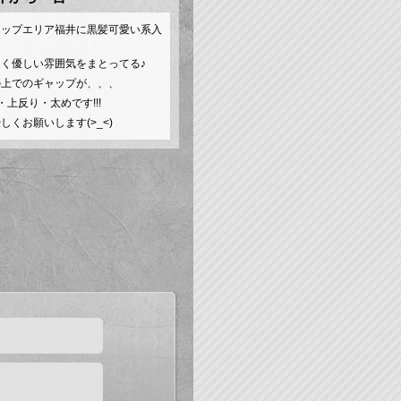
アップエリア福井に黒髪可愛い系入
く優しい雰囲気をまとってる♪
の上でのギャップが、、、
・上反り・太めです!!!
しくお願いします(>_<)