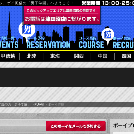
ージ、ゲイ風俗の「男子学園」へようこそ！
フト
イベント一覧
メール予約
コース案内
甲信越
北陸
東海
関西
中国
四国
イ風俗の「男子学園」
>
PUA柏
> ボーイ詳細
このボーイをメール