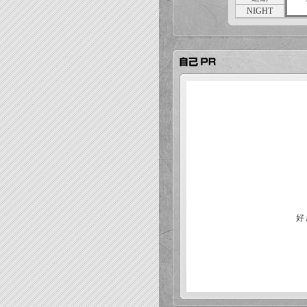
NIGHT
好