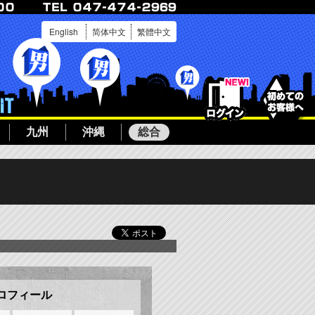
English
简体中文
繁體中文
ログイン
ボーイ募集
九州
沖縄
総合
で予約する