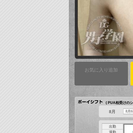
お気に入り追加
( PUA柏受けのシ
8月
8月6
出勤
退勤