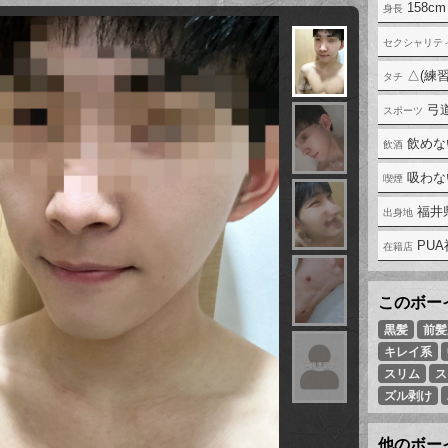
158cm
△(練習
弓
飲めな
吸わな
福井
PU
黒髪
前髪
キレイ系
スリム
ス
ズル剥け