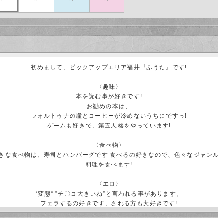
初めまして、ピックアップエリア福井『ふうた』です!
〈趣味〉
本を読む事が好きです!
お勧めの本は、
フォルトゥナの瞳とコーヒーが冷めないうちにですっ!
ゲームも好きで、第五人格をやっています!
〈食べ物〉
きな食べ物は、寿司とハンバーグです!食べるの好きなので、色々なジャン
料理を食べます!
〈エロ〉
“変態“ ”チ〇コ大きいね”と言われる事があります。
フェラするの好きです、される方も大好きです!