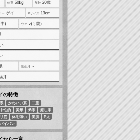
50kg
20歳
ゲイ
13cm
中)
○(可能)
道
い
い
県
-
A福井
系
かわいい系
二重
中性的
美形
弟系
癒し系
リ筋
体毛薄い
美肌
P太
パイパン