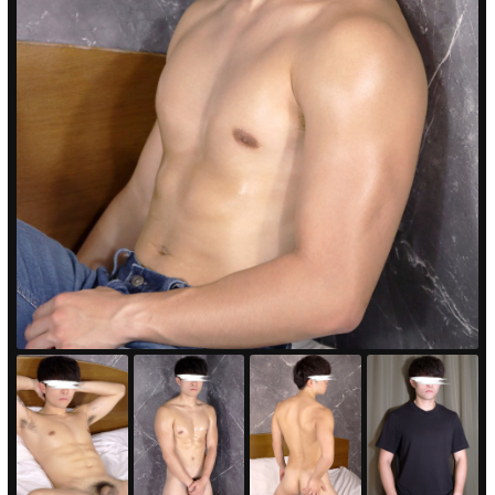
PUA'蒲田
PUA'羽田
PUA'吉祥寺
PUA立川
PUA町田
×閉じる