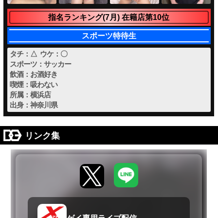
指名ランキング(7月) 在籍店第10位
スポーツ特待生
タチ：△ ウケ：〇
スポーツ：サッカー
飲酒：お酒好き
喫煙：吸わない
所属：横浜店
出身：神奈川県
リンク集