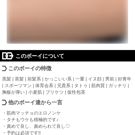
このボーイについて
このボーイの特徴
黒髪 | 茶髪 | 前髪系 | かっこいい系 | 一重 | イヌ顔 | 男前 | 好青年
| スポーツマン | 体育会系 | 兄貴系 | タトゥ | 筋肉質 | ガッチリ |
胸板が厚い | 小麦肌 | プリケツ | 仮性包茎
他のボーイ達から一言
・筋肉マッチョのエロノンケ
・タチもウケも積極的です♪
・責めて良し、責められて良し♡
・予約は必須です!!