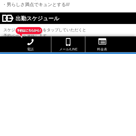
・男らしさ満点でキュンとする///
出勤スケジュール
スケジュールのリンクをタップしていただくと
予約ページへ遷移します。
本日休み
本日
電話
メール/LINE
料金表
8/11 15:00 ～ 18:00
次回出勤
8/10
8/11
8/12
8/13
(月)
(火)
(水)
(木)
休
15:00
16:00
休
|
|
18:00
18:30
NIGHT ×
NIGHT ×
電話で予約する