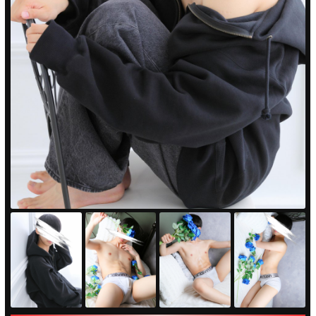
PUA'蒲田
PUA'羽田
PUA'吉祥寺
PUA立川
PUA町田
×閉じる