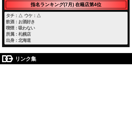
指名ランキング(7月) 在籍店第4位
タチ：△ ウケ：△
飲酒：お酒好き
喫煙：吸わない
所属：札幌店
出身：北海道
リンク集