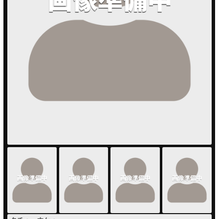
PUA'蒲田
PUA'羽田
PUA'吉祥寺
PUA立川
PUA町田
×閉じる