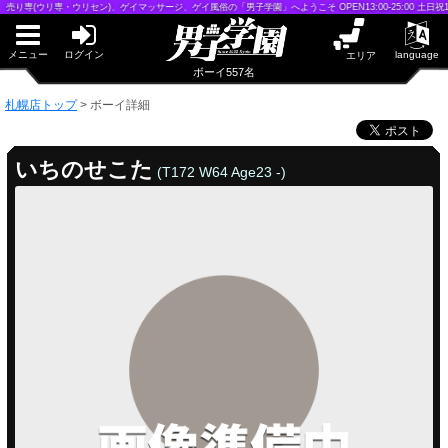
早朝からギンギン♂DGライブかんとう
り専(ウリ専・ウリセン)、ゲイマッサージ、ゲイ風俗の「男子学園」へようこそ OPEN13:00-25:00 土日祝13:
PUA鹿児島
PUA四日市
PUA和歌山
メニュー
ログイン
language
エリア
サテライト大宮
ボーイ557名
×閉じる
札幌店トップ
>
ボーイ詳細
PUA津
PUA奈良
PUA柏
いちのせこた
(T172 W64 Age23 -)
×閉じる
PUA加古川
PUA'赤羽
札幌店
PUA姫路
PUA'八重洲
×閉じる
PUA'池袋
PUA'新橋