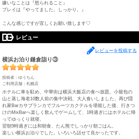
嫌いなことは『怒られること』
プレイは『やってました。しっかり。』
こんな感じですが宜しくお願い致します♡
レビュー
レビューを投稿する
横浜お泊り鎌倉詣り③
投稿者：ゆうちん
ご利用店舗：札幌店
ホテルに車を駐め、中華街は横浜大飯店の食べ放題。小籠包の
山と蒸し海老10数人前の集中決戦、大人食いしました。再び隠
れ家Barカサブランカでフルーツカクテルを堪能した後、行きつ
けのMixBarへ楽しく飲んでゲームして、1時過ぎにはホテルに帰
ってゆっくり就寝。
翌朝9時過ぎには和朝食、たん熊でしっかり朝ごはん。
楽しい横浜お泊りでした。いろいろ話せて良かったです。