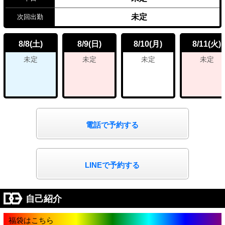
未定
次回出勤
8/8
8/9
8/10
8/11
(土)
(日)
(月)
(火)
未定
未定
未定
未定
電話で予約する
LINEで予約する
自己紹介
福袋はこちら