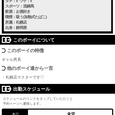
タチ：x ウケ：x
スポーツ：流鏑馬
飲酒：お酒好き
喫煙：吸う(加熱式たばこ)
所属：札幌店
出身：静岡県
このボーイについて
このボーイの特徴
ギャル男系
他のボーイ達から一言
・札幌店マスターです♡
出勤スケジュール
スケジュールのリンクをタップしていただくと
予約ページへ遷移します。
未定
本日