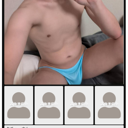
PUA'蒲田
PUA'羽田
PUA'吉祥寺
PUA立川
PUA町田
×閉じる