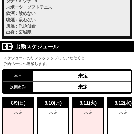
タチ：x ウケ：x
スポーツ：ソフトテニス
飲酒：飲めない
喫煙：吸わない
所属：PUA仙台
出身：宮城県
出勤スケジュール
スケジュールのリンクをタップしていただくと
予約ページへ遷移します。
未定
本日
未定
次回出勤
8/9
8/10
8/11
8/12
(日)
(月)
(火)
(水)
未定
未定
未定
未定