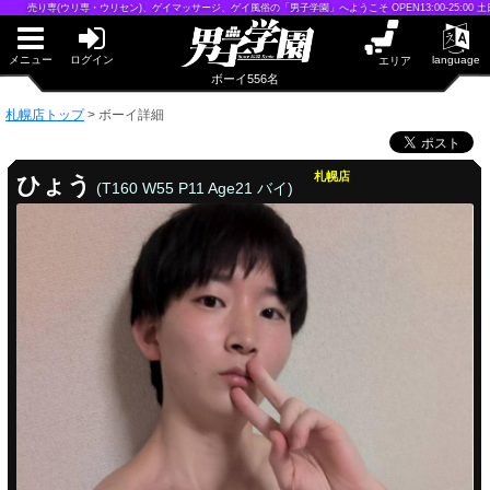
早朝からギンギン♂DGライブかんとう
売り専(ウリ専・ウリセン)、ゲイマッサージ、ゲイ風俗の「男子学園」へようこそ OPEN13:00-25:00 土日祝1
PUA鹿児島
PUA四日市
PUA和歌山
メニュー
ログイン
language
エリア
サテライト大宮
ボーイ556名
×閉じる
札幌店トップ
>
ボーイ詳細
PUA津
PUA奈良
PUA柏
札幌店
ひょう
(T160 W55 P11 Age21 バイ)
×閉じる
PUA加古川
PUA'赤羽
PUA姫路
PUA'八重洲
×閉じる
PUA'池袋
PUA'新橋