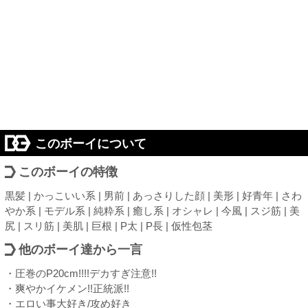
このボーイについて
このボーイの特徴
黒髪 | かっこいい系 | 男前 | あっさりした顔 | 美形 | 好青年 | さわ
やか系 | モデル系 | 純粋系 | 癒し系 | オシャレ | 今風 | スジ筋 | 美
尻 | スリ筋 | 美肌 | 巨根 | P太 | P長 | 仮性包茎
他のボーイ達から一言
・圧巻のP20cm!!!!デカすぎ注意!!
・爽やかイケメン!!正統派!!
・エロい事大好き/攻め好き