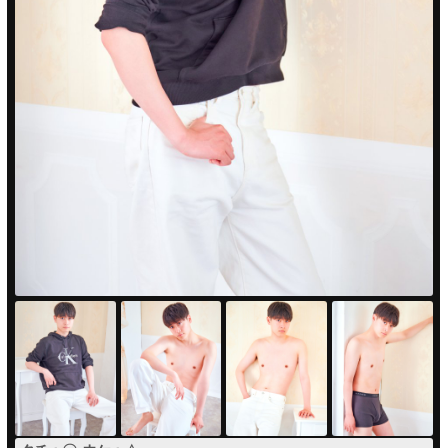
PUA'蒲田
PUA'羽田
PUA'吉祥寺
PUA立川
PUA町田
×閉じる