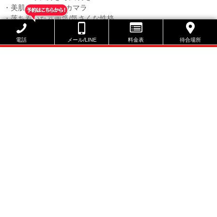
・美肌/スジ筋/超デカマラ
・落ち着いた雰囲気/気さくな性格
ボーイ限定の対応可能オプション
電話
メール/LINE
料金表
待合場所
3P | プロミス① | 競パンプレイ | 学園交尾プレイ | エクスタシー |
ソープランド
※当店で導入していないオプションはご利用になれません。
出勤スケジュール
スケジュールのリンクをタップしていただくと
予約ページへ遷移します。
本日休み
本日
未定
次回出勤
8/6
8/7
8/8
8/9
(木)
(金)
(土)
(日)
休
休
休
休