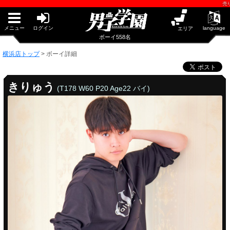
早朝からギンギン♂DGライブかんとう
売り専(ウリ
PUA鹿児島
PUA四日市
PUA和歌山
メニュー
ログイン
language
エリア
サテライト大宮
ボーイ558名
×閉じる
横浜店トップ
>
ボーイ詳細
PUA津
PUA奈良
PUA柏
きりゅう
(T178 W60 P20 Age22 バイ)
×閉じる
PUA加古川
PUA'赤羽
PUA姫路
横浜店
PUA'八重洲
×閉じる
PUA'池袋
PUA'新橋