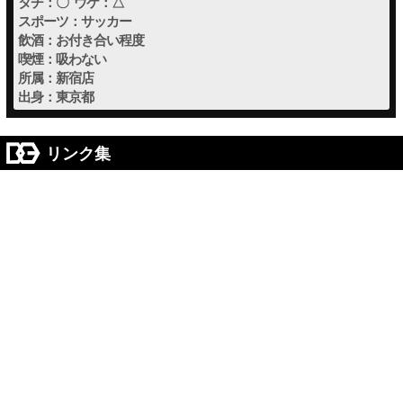
タチ：〇 ウケ：△
スポーツ：サッカー
飲酒：お付き合い程度
喫煙：吸わない
所属：新宿店
出身：東京都
リンク集