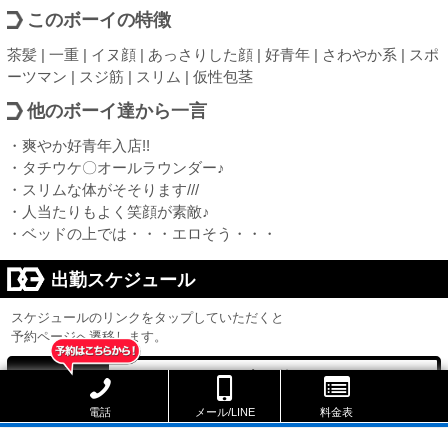
このボーイの特徴
茶髪 | 一重 | イヌ顔 | あっさりした顔 | 好青年 | さわやか系 | スポ
ーツマン | スジ筋 | スリム | 仮性包茎
他のボーイ達から一言
・爽やか好青年入店!!
・タチウケ〇オールラウンダー♪
・スリムな体がそそります///
・人当たりもよく笑顔が素敵♪
・ベッドの上では・・・エロそう・・・
出勤スケジュール
スケジュールのリンクをタップしていただくと
予約ページへ遷移します。
本日休み
本日
8/12 13:30 ～ 17:00
電話
メール/LINE
料金表
次回出勤