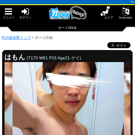
早朝からギンギン♂DGライブかんとう
売り専(ウリ
PUA鹿児島
PUA四日市
PUA和歌山
メニュー
ログイン
language
エリア
サテライト大宮
×閉じる
ボーイ556名
PUA津
PUA奈良
PUA泉佐野トップ
>
ボーイ詳細
PUA柏
×閉じる
PUA加古川
はもん
(T170 W61 P15 Age21 ゲイ)
PUA'赤羽
PUA姫路
PUA'八重洲
PUA泉佐野
×閉じる
PUA'池袋
PUA'新橋