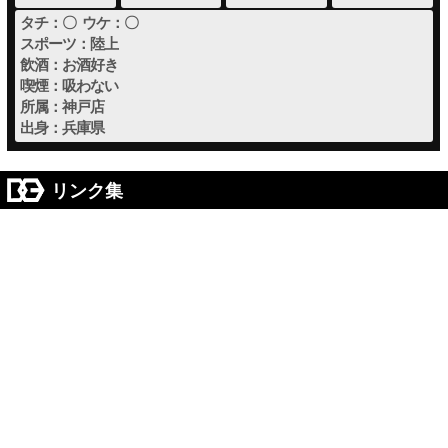
タチ：〇 ウケ：〇
スポーツ：陸上
飲酒：お酒好き
喫煙：吸わない
所属：神戸店
出身：兵庫県
リンク集