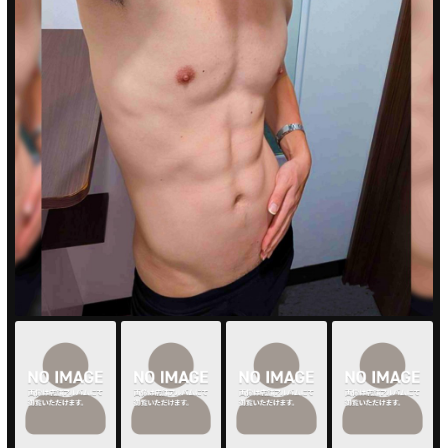
PUA'蒲田
PUA'羽田
PUA'吉祥寺
PUA立川
PUA町田
×閉じる