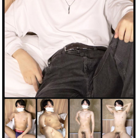
PUA'蒲田
PUA'羽田
PUA'吉祥寺
PUA立川
PUA町田
×閉じる