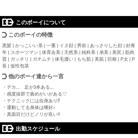
このボーイについて
このボーイの特徴
黒髪 | かっこいい系 | 一重 | イヌ顔 | 男前 | あっさりした顔 | 好青
年 | スポーツマン | 体育会系 | 天然系 | 純粋系 | 弟系 | 美尻 | 筋肉
質 | ガッチリ | ガチムチ | 体毛濃い | もち肌 | 美肌 | 巨根 | P太 | P
長 | 仮性包茎
他のボーイ達から一言
・デカ... 足が3本ある...
・感度抜群で責めがいがある♡
・テクニックには自身あり⁉
・運動してる身体は嗜好♪
・真面目だけどノリが良い!!
出勤スケジュール