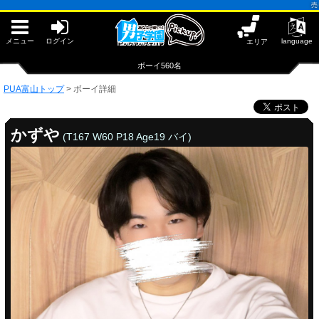
早朝からギンギン♂DGライブかんとう
売り専(ウリ
PUA鹿児島
PUA四日市
PUA和歌山
メニュー
ログイン
language
エリア
サテライト大宮
×閉じる
ボーイ560名
PUA津
PUA奈良
PUA富山トップ
>
ボーイ詳細
PUA柏
×閉じる
PUA加古川
かずや
(T167 W60 P18 Age19 バイ)
PUA'赤羽
PUA姫路
PUA'八重洲
×閉じる
PUA富山
PUA'池袋
PUA'新橋