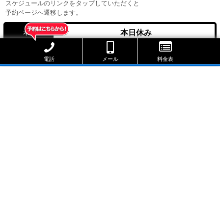
スケジュールのリンクをタップしていただくと
予約ページへ遷移します。
本日休み
本日
未定
次回出勤
電話
メール
料金表
8/7
8/8
8/9
(金)
(土)
(日)
休
休
休
電話で予約する
自己紹介
初めまして!
横浜店 【かずや】 です