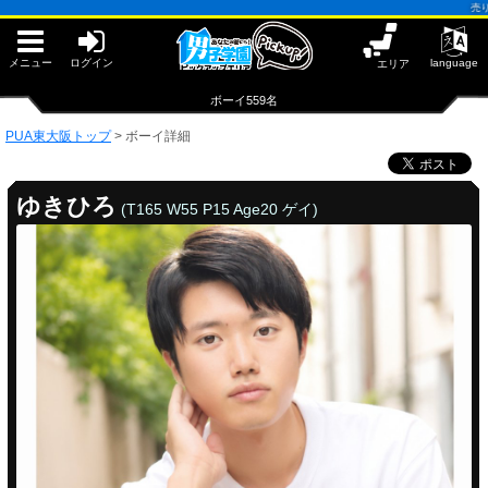
早朝からギンギン♂DGライブかんとう
売り専(ウリ専
PUA鹿児島
PUA四日市
PUA和歌山
メニュー
ログイン
language
エリア
サテライト大宮
×閉じる
ボーイ559名
PUA津
PUA奈良
PUA東大阪トップ
>
ボーイ詳細
PUA柏
×閉じる
PUA加古川
ゆきひろ
(T165 W55 P15 Age20 ゲイ)
PUA'赤羽
PUA姫路
PUA'八重洲
×閉じる
PUA東大阪
PUA'池袋
PUA'新橋