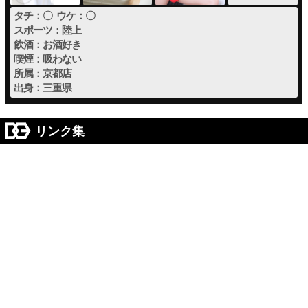
タチ：〇 ウケ：〇
スポーツ：陸上
飲酒：お酒好き
喫煙：吸わない
所属：京都店
出身：三重県
リンク集