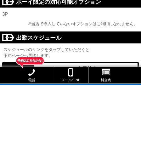
ボーイ限定の対応可能オプション
3P
※当店で導入していないオプションはご利用になれません。
出勤スケジュール
スケジュールのリンクをタップしていただくと
予約ページへ遷移します。
本日休み
本日
8/11 15:00 ～ 22:00
次回出勤
電話
メール/LINE
料金表
8/9
8/10
8/11
8/12
(日)
(月)
(火)
(水)
休
休
15:00
15:00
|
|
22:00
22:00
NIGHT ○
NIGHT ○