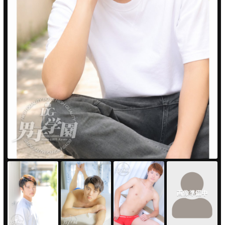
PUA'蒲田
PUA'羽田
PUA'吉祥寺
PUA立川
PUA町田
×閉じる