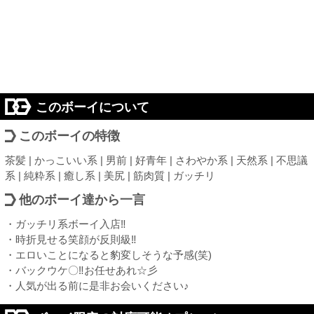
このボーイについて
このボーイの特徴
茶髪 | かっこいい系 | 男前 | 好青年 | さわやか系 | 天然系 | 不思議
系 | 純粋系 | 癒し系 | 美尻 | 筋肉質 | ガッチリ
他のボーイ達から一言
・ガッチリ系ボーイ入店‼
・時折見せる笑顔が反則級‼
・エロいことになると豹変しそうな予感(笑)
・バックウケ〇‼お任せあれ☆彡
・人気が出る前に是非お会いください♪