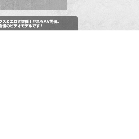
ん、
twitter