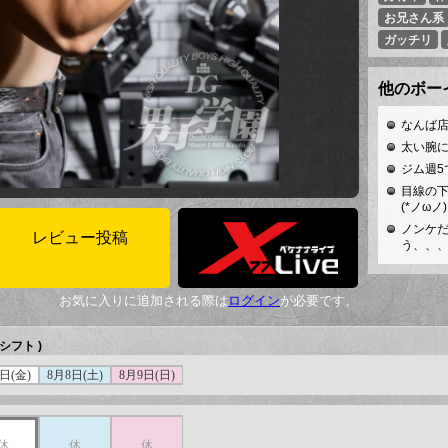
お兄さん系
ガッチリ
なんば店
太い腕
ジム週5
目線の
(*ノωノ)
ノンケ
レビュー投稿
う、、、
お気に入りに追加される際は
ログイン
が必要です。
シフト )
日(金)
8月8日(土)
8月9日(日)
休
休
休