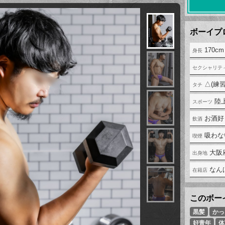
170cm
△(練習
陸
お酒好
吸わな
大阪
なん
黒髪
かっ
好青年
体