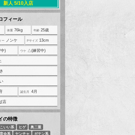
新人 5/10入店
76kg
25歳
ノンケ
13cm
中)
△(練習中)
上
き
い
府
4月
ば店
こいい系
ヒゲ
奥二重
育会系
ヤンチャ
ガテン系