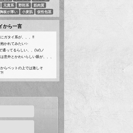
兄貴系
野郎系
筋肉質
胸板が厚い
小麦肌
仮性包茎
にガタイ系が、、、!!
に抱かれてみたい✨
で通ってるらしい、、('ω')ノ
下は意外とかわいらしい眼が、、、
だからベットの上では激しそ
?!