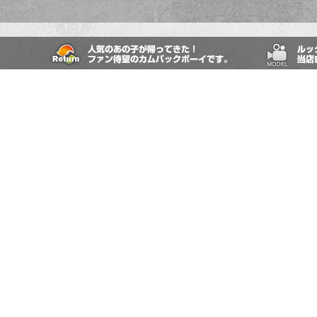
きな食べ物は聞かれると困るくらいなんでも好きです!肉、魚、卵、白ごは
麺。大好きです!笑
ノンケなのでえっちは勉強中です!
最初に自己紹介したように変態なのでえっちな事は大好きです笑
性感帯は乳首です舐められたらビンビンになってしまいます笑
えっちなこといっぱい教えてほしいです!
ここまで読んでくださりありがとうございました!!
上へ戻る
各種お問い合わせ
ボーイコンテンツ
覧
メール予約
レビュー対象ボーイ
お問い合わせ
ログイン
特定商取引法における