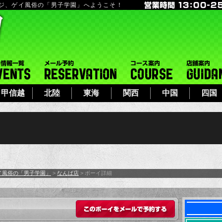
ージ、ゲイ風俗の「男子学園」へようこそ！
フト
イベント一覧
メール予約
コース案内
甲信越
北陸
東海
関西
中国
四国
イ風俗の「男子学園」
>
なんば店
> ボーイ詳細
このボーイをメール