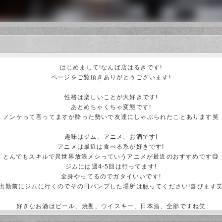
はじめまして!なんば店はるきです!
ページをご覧頂きありがとうございます!
性格は楽しいことが大好きです!
あとめちゃくちゃ変態です!
ノンケって言ってますが酔った勢いで友達にしゃぶられたことあります笑
趣味はジム、アニメ、お酒です!
アニメは最近は食べる系が好きです!
とんでもスキルで異世界放浪メシっていうアニメが最近のおすすめです😋
ジムには週4-5回は行ってます!
全身やってるのでガタイいいです!
出勤前にジムに行くのでその日パンプした場所は触ってください!喜びます
好きなお酒はビール、焼酎、ウイスキー、日本酒、全部ですね笑