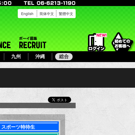
English
简体中文
繁體中文
ログイン
店舗案内
ボーイ募集
九州
沖縄
総合
で予約する
スポーツ特待生