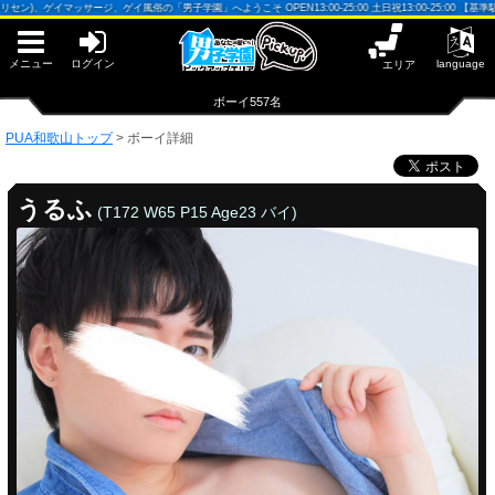
早朝からギンギン♂DGライブかんとう
ッサージ、ゲイ風俗の「男子学園」へようこそ OPEN13:00-25:00 土日祝13:00-25:00 【基準駅】和歌山駅(
PUA鹿児島
PUA四日市
PUA和歌山
メニュー
ログイン
language
エリア
サテライト大宮
×閉じる
ボーイ557名
PUA津
PUA奈良
PUA和歌山トップ
>
ボーイ詳細
PUA柏
×閉じる
PUA加古川
うるふ
(T172 W65 P15 Age23 バイ)
PUA'赤羽
PUA姫路
PUA'八重洲
PUA和歌山
×閉じる
PUA'池袋
PUA'新橋