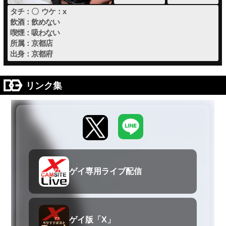
タチ：〇 ウケ：x
飲酒：飲めない
喫煙：吸わない
所属：京都店
出身：京都府
リンク集