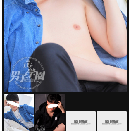
PUA'蒲田
PUA'羽田
PUA'吉祥寺
PUA立川
PUA町田
×閉じる