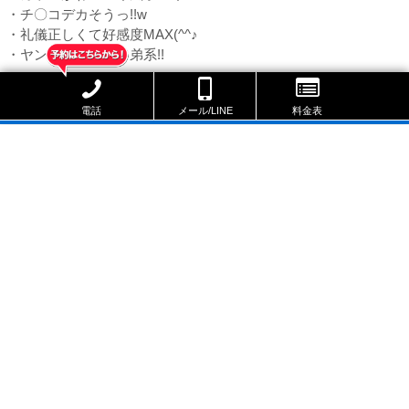
・チ〇コデカそうっ!!w
・礼儀正しくて好感度MAX(^^♪
・ヤンチャで可愛い弟系!!
出勤スケジュール
電話
メール/LINE
料金表
スケジュールのリンクをタップしていただくと
予約ページへ遷移します。
要問合せ
本日
未定
次回出勤
8/6
8/7
8/8
8/9
(木)
(金)
(土)
(日)
要問合せ
休
休
休