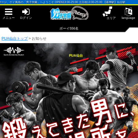
早朝からギンギン♂DGライブかんとう
風俗の「男子学園」へようこそ OPEN13:00-25:00 土日祝13:00-25:00 【基準駅】仙台駅
PUA鹿児島
PUA四日市
PUA和歌山
メニュー
ログイン
language
エリア
サテライト大宮
×閉じる
ボーイ556名
PUA津
PUA奈良
PUA仙台トップ
>
お知らせ
PUA柏
×閉じる
PUA加古川
PUA仙台
PUA'赤羽
PUA姫路
PUA'八重洲
×閉じる
PUA'池袋
PUA'新橋