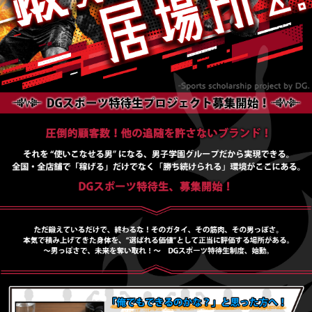
PUA'蒲田
PUA'羽田
PUA'吉祥寺
PUA立川
PUA町田
×閉じる