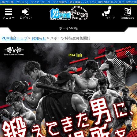
早朝からギンギン♂DGライブかんとう
ウリ専・ウリセン)、ゲイマッサージ、ゲイ風俗の「男子学園」へようこそ OPEN13:00-25:00 土日祝13:00-25
PUA鹿児島
PUA四日市
PUA和歌山
メニュー
ログイン
language
エリア
サテライト大宮
×閉じる
ボーイ560名
PUA津
PUA奈良
PUA仙台トップ
>
お知らせ
>
スポーツ特待生募集開始
PUA柏
×閉じる
PUA加古川
PUA仙台
PUA'赤羽
PUA姫路
PUA'八重洲
×閉じる
PUA'池袋
PUA'新橋