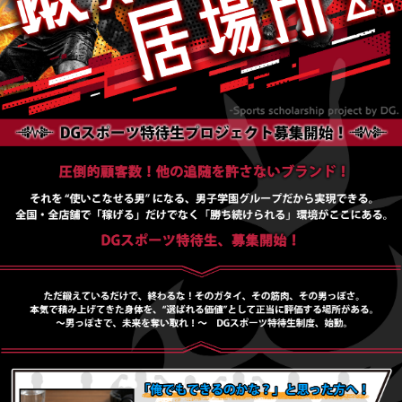
PUA'蒲田
PUA'羽田
PUA'吉祥寺
PUA立川
PUA町田
×閉じる