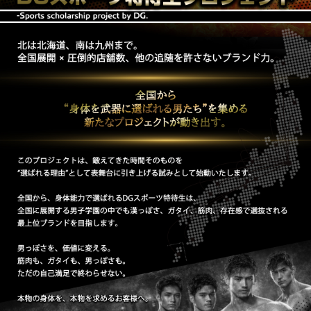
PUA'蒲田
PUA'羽田
PUA'吉祥寺
PUA立川
PUA町田
×閉じる