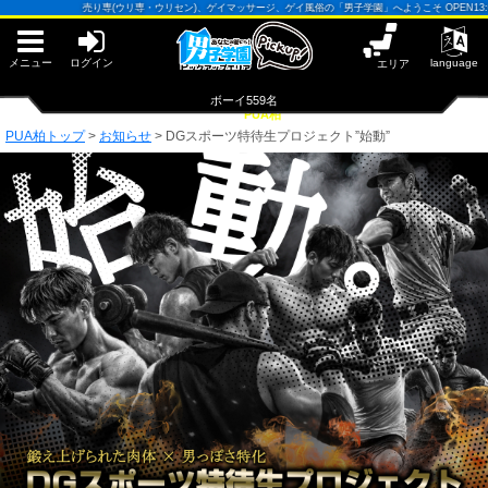
早朝からギンギン♂DGライブかんとう
売り専(ウリ専・ウリセン)、ゲイマッサージ、ゲイ風俗の「男子学園」へようこそ OPEN13:00-25:0
PUA鹿児島
PUA四日市
PUA和歌山
メニュー
ログイン
language
エリア
サテライト大宮
×閉じる
ボーイ559名
PUA柏
PUA津
PUA奈良
PUA柏トップ
>
お知らせ
>
DGスポーツ特待生プロジェクト”始動”
PUA柏
×閉じる
PUA加古川
PUA'赤羽
PUA姫路
PUA'八重洲
×閉じる
PUA'池袋
PUA'新橋