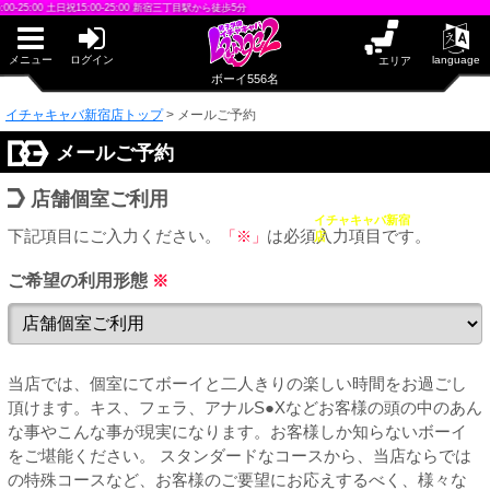
早朝からギンギン♂DGライブかんとう
0 土日祝15:00-25:00 新宿三丁目駅から徒歩5分
PUA鹿児島
PUA四日市
PUA和歌山
メニュー
ログイン
language
エリア
サテライト大宮
ボーイ556名
×閉じる
イチャキャバ新宿店トップ
>
メールご予約
PUA津
PUA奈良
PUA柏
メールご予約
×閉じる
PUA加古川
店舗個室ご利用
PUA'赤羽
イチャキャバ新宿
下記項目にご入力ください。
「※」
は必須入力項目です。
店
PUA姫路
ご希望の利用形態
※
PUA'八重洲
×閉じる
PUA'池袋
当店では、個室にてボーイと二人きりの楽しい時間をお過ごし
頂けます。キス、フェラ、アナルS●Xなどお客様の頭の中のあん
PUA'新橋
な事やこんな事が現実になります。お客様しか知らないボーイ
をご堪能ください。 スタンダードなコースから、当店ならでは
の特殊コースなど、お客様のご要望にお応えするべく、様々な