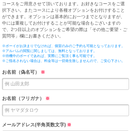
PUA'蒲田
コースをご用意させて頂いております。お好きなコースをご選
択下さい。またコースにより各種オプションをお付けすること
ができます。オプションは基本的にお一つまでとなりますが、
PUA'羽田
中には重複してお付けすることが可能な場合もございますの
で、2つ目以上のオプションをご希望の際は「その他ご要望・ご
質問等」欄にお書きください。
PUA'吉祥寺
※ボーイがお決まりでなければ、個室のみのご予約も可能となっております。
※アルバムの閲覧に関しましては、無料となっております。
※待機中のボーイであれば、実際にご覧頂く事も可能です。
PUA立川
※ご指名されない場合は、料金等は一切発生致しませんので、ご安心下さい。
お名前（偽名可）
※
PUA町田
×閉じる
お名前（フリガナ）
※
メールアドレス(半角英数文字)
※