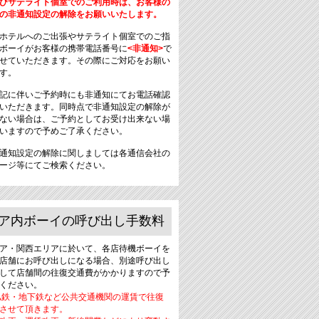
びサテライト個室でのご利用時は、お客様の
の非通知設定の解除をお願いいたします。
ホテルへのご出張やサテライト個室でのご指
ボーイがお客様の携帯電話番号に
<非通知>
で
せていただきます。その際にご対応をお願い
す。
記に伴いご予約時にも非通知にてお電話確認
いただきます。同時点で非通知設定の解除が
ない場合は、ご予約としてお受け出来ない場
いますので予めご了承ください。
通知設定の解除に関しましては各通信会社の
ージ等にてご検索ください。
ア内ボーイの呼び出し手数料
ア・関西エリアに於いて、各店待機ボーイを
店舗にお呼び出しになる場合、別途呼び出し
して店舗間の往復交通費がかかりますので予
ください。
私鉄・地下鉄など公共交通機関の運賃で往復
させて頂きます。