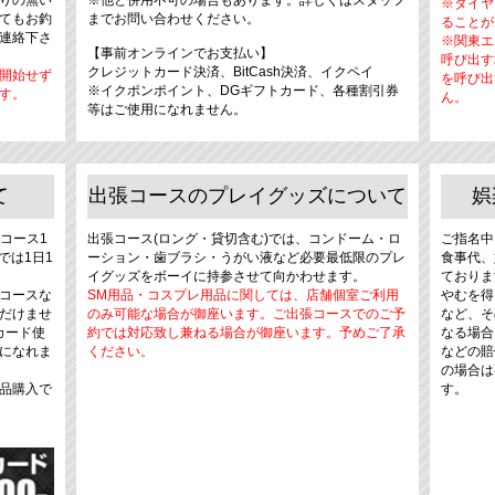
りの無い
※他と併用不可の場合もあります。詳しくはスタッフ
※ダイヤ
てもお釣
までお問い合わせください。
ることが
連絡下さ
※関東エ
【事前オンラインでお支払い】
呼び出す
クレジットカード決済、BitCash決済、イクペイ
開始せず
を呼び出
※イクポンポイント、DGギフトカード、各種割引券
す。
ん。
等はご使用になれません。
て
出張コースのプレイグッズについて
娯
コース1
出張コース(ロング・貸切含む)では、コンドーム・ロ
ご指名中
では1日1
ーション・歯ブラシ・うがい液など必要最低限のプレ
食事代、
イグッズをボーイに持参させて向かわせます。
ておりま
コースな
SM用品・コスプレ用品に関しては、店舗個室ご利用
やむを得
だけませ
のみ可能な場合が御座います。ご出張コースでのご予
など、そ
カード使
約では対応致し兼ねる場合が御座います。予めご了承
なる場合
になれま
ください。
などの賠
の場合は
物品購入で
す。