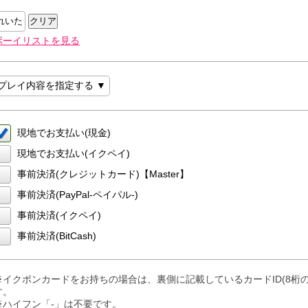
クリア
ボーイリストを見る
プレイ内容を指定する ▼
【コスプレ希望】
※1点につき1,000円頂戴いたします。
※出張でのご利用等の際にはご要望に沿えられない場合がございます。
現地でお支払い(現金)
現地でお支払い(イクペイ)
事前決済(クレジットカード)【Master】
事前決済(PayPal-ペイパル-)
事前決済(イクペイ)
事前決済(BitCash)
※イクポンカードをお持ちの場合は、裏側に記載しているカードID(8桁
す。
※ハイフン「-」は不要です。