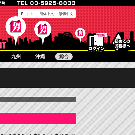
25時
English
简体中文
繁體中文
ログイン
ボーイ募集
九州
沖縄
総合