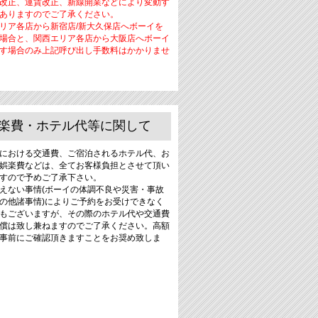
改正、運賃改正、新線開業などにより変動す
ありますのでご了承ください。
リア各店から新宿店/新大久保店へボーイを
場合と、関西エリア各店から大阪店へボーイ
す場合のみ上記呼び出し手数料はかかりませ
楽費・ホテル代等に関して
における交通費、ご宿泊されるホテル代、お
娯楽費などは、全てお客様負担とさせて頂い
すので予めご了承下さい。
えない事情(ボーイの体調不良や災害・事故
の他諸事情)によりご予約をお受けできなく
もございますが、その際のホテル代や交通費
償は致し兼ねますのでご了承ください。高額
事前にご確認頂きますことをお奨め致しま