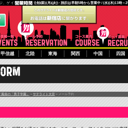
ージ、ゲイ風俗の「男子学園」へようこそ！
(土)(日)(月)(火)・祝日は早朝5時から営業中 / (水)(木)13時～
フト
イベント一覧
メール予約
コース案内
甲信越
北陸
東海
関西
中国
四国
イ風俗の「男子学園」
>
サテライト大宮
> メール予約