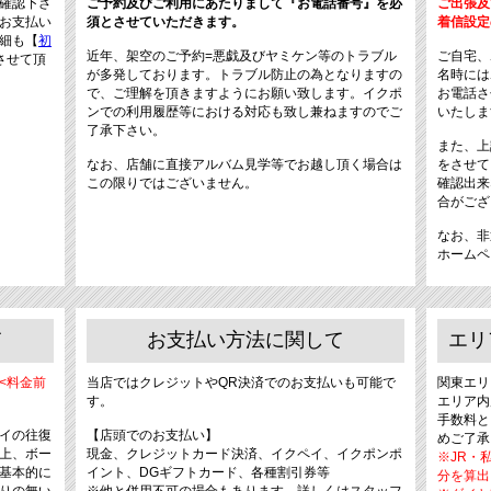
確認下さ
ご予約及びご利用にあたりまして『お電話番号』を必
ご出張及
お支払い
須とさせていただきます。
着信設定
細も【
初
近年、架空のご予約=悪戯及びヤミケン等のトラブル
ご自宅、
させて頂
が多発しております。トラブル防止の為となりますの
名時には
で、ご理解を頂きますようにお願い致します。イクポ
お電話さ
ンでの利用履歴等における対応も致し兼ねますのでご
いたしま
了承下さい。
また、上
なお、店舗に直接アルバム見学等でお越し頂く場合は
をさせて
この限りではございません。
確認出来
合がござ
なお、非
ホームペ
て
お支払い方法に関して
エリ
<料金前
当店ではクレジットやQR決済でのお支払いも可能で
関東エリ
す。
エリア内
手数料と
イの往復
【店頭でのお支払い】
めご了承
上、ボー
現金、クレジットカード決済、イクペイ、イクポンポ
※JR・
基本的に
イント、DGギフトカード、各種割引券等
分を算出