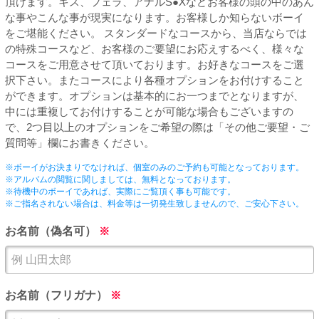
頂けます。キス、フェラ、アナルS●Xなどお客様の頭の中のあん
PUA'蒲田
な事やこんな事が現実になります。お客様しか知らないボーイ
をご堪能ください。 スタンダードなコースから、当店ならでは
の特殊コースなど、お客様のご要望にお応えするべく、様々な
PUA'羽田
コースをご用意させて頂いております。お好きなコースをご選
択下さい。またコースにより各種オプションをお付けすること
ができます。オプションは基本的にお一つまでとなりますが、
PUA'吉祥寺
中には重複してお付けすることが可能な場合もございますの
で、2つ目以上のオプションをご希望の際は「その他ご要望・ご
質問等」欄にお書きください。
PUA立川
※ボーイがお決まりでなければ、個室のみのご予約も可能となっております。
※アルバムの閲覧に関しましては、無料となっております。
PUA町田
※待機中のボーイであれば、実際にご覧頂く事も可能です。
※ご指名されない場合は、料金等は一切発生致しませんので、ご安心下さい。
お名前（偽名可）
※
×閉じる
お名前（フリガナ）
※