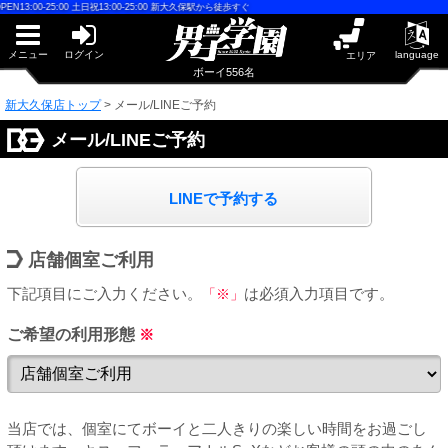
早朝からギンギン♂DGライブかんとう
-25:00 土日祝13:00-25:00 新大久保駅から徒歩すぐ
PUA鹿児島
PUA四日市
PUA和歌山
メニュー
ログイン
language
エリア
サテライト大宮
ボーイ556名
×閉じる
新大久保店トップ
>
メール/LINEご予約
PUA津
PUA奈良
PUA柏
メール/LINEご予約
×閉じる
PUA加古川
PUA'赤羽
LINEで予約する
新大久保店
PUA姫路
店舗個室ご利用
PUA'八重洲
下記項目にご入力ください。
「※」
は必須入力項目です。
×閉じる
PUA'池袋
ご希望の利用形態
※
PUA'新橋
当店では、個室にてボーイと二人きりの楽しい時間をお過ごし