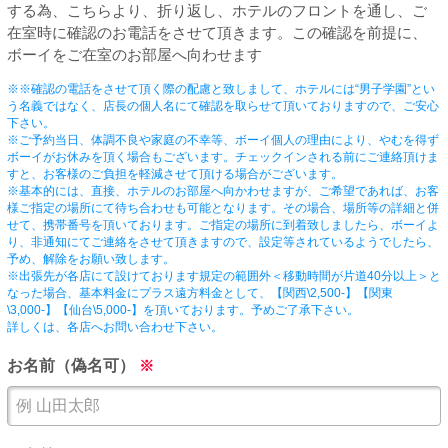
PUA'蒲田
する為、こちらより、折り返し、ホテルのフロントを通し、ご
在室時に確認のお電話をさせて頂きます。この確認を前提に、
ボーイをご在室のお部屋へ向わせます
PUA'羽田
※※確認の電話をさせて頂く際の配慮と致しまして、ホテルには“男子学園”とい
う名義ではなく、店長の個人名にて確認を取らせて頂いておりますので、ご安心
下さい。
PUA'吉祥寺
※ご予約当日、体調不良や家庭の不幸等、ボーイ個人の理由により、やむを得ず
ボーイがお休みを頂く場合もございます。チェックインされる前にご連絡頂けま
すと、お客様のご負担を軽減させて頂ける場合がございます。
※基本的には、直接、ホテルのお部屋へ向かわせますが、ご希望であれば、お客
PUA立川
様ご指定の場所にて待ち合わせも可能となります。その場合、場所等の詳細と併
せて、携帯番号を頂いております。ご指定の場所に到着致しましたら、ボーイよ
り、非通知にてご連絡をさせて頂きますので、設定等されているようでしたら、
予め、解除をお願い致します。
PUA町田
※出張先が各店にて設けております規定の範囲外＜移動時間が片道40分以上＞と
なった場合、基本料金にプラス遠方料金として、【関西\2,500-】【関東
\3,000-】【仙台\5,000-】を頂いております。予めご了承下さい。
×閉じる
詳しくは、各店へお問い合わせ下さい。
お名前（偽名可）
※