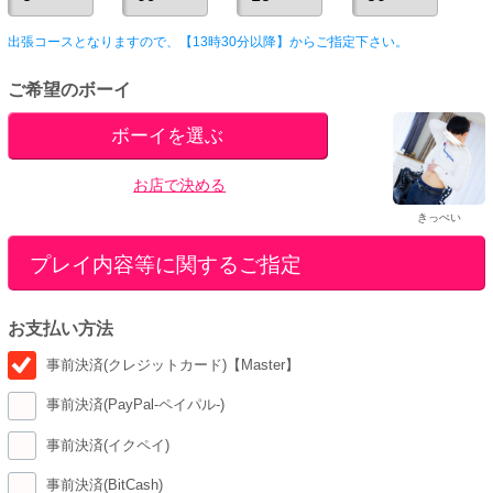
出張コースとなりますので、【13時30分以降】からご指定下さい。
ご希望のボーイ
ボーイを選ぶ
お店で決める
きっぺい
プレイ内容等に関するご指定
お支払い方法
事前決済(クレジットカード)【Master】
事前決済(PayPal-ペイパル-)
事前決済(イクペイ)
事前決済(BitCash)