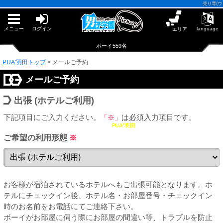
早朝からギンギン♂DGライブかんとう
売り専(ウリ専
PUA鹿児島
PUA四日市
PUA和歌山
メニュー
ログイン
language
エリア
サテライト大宮
×閉じる
ボーイ559名
PUA津
PUA奈良
PUA'羽田トップ
>
メールご予約
PUA柏
メールご予約
×閉じる
PUA加古川
PUA'赤羽
出張 (ホテルご利用)
下記項目にご入力ください。
「※」
は必須入力項目です。
PUA姫路
PUA'羽田
PUA'八重洲
ご希望の利用形態
※
×閉じる
PUA'池袋
お客様が宿泊されているホテルへもご出張可能となります。ホ
PUA'新橋
テルにチェックイン後、ホテル名・お部屋番号・チェックイン
時のお名前をお電話にてご連絡下さい。
ボーイがお部屋に伺う際にお部屋の間違い等、トラブルを防止