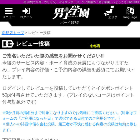
早朝からギンギン♂DGライブかんとう
売り専(ウリ専・ウリセン)、ゲイマッサージ、ゲイ風俗の「男子学園」へようこそ OPEN13:00-25:
PUA鹿児島
PUA四日市
PUA和歌山
メニュー
ログイン
language
エリア
サテライト大宮
ボーイ557名
×閉じる
京都店トップ
>
レビュー投稿
PUA津
PUA奈良
PUA柏
レビュー投稿
京都店
×閉じる
ご指名いただいた際の感想をお聞かせください!!
PUA加古川
PUA'赤羽
今後のサービス内容・ボーイ育成の発展にもつながりますた
め、プレイ内容の評価・ご予約内容の詳細を必須にてお願いい
たします。
PUA姫路
PUA'八重洲
ログインしてレビューを投稿していただくとイクポンポイント
×閉じる
50pt付与させていただきます。(プレイのないコースはポイント
付与対象外です)
PUA'池袋
※3か月前の指名分まで対象になりますのでお気軽にご投稿ください。(対象はフ
ォームの「ご利用になった日」で選択できる日付でのご利用分です。)
PUA'新橋
※個人への誹謗中傷を含む投稿、第三者が不快に感じる内容の投稿は無効と致し
ます。