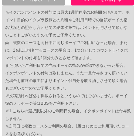
※イクポンポイントの付与には最大1週間程度のお時間を頂きます。ポ
イント目的のイタズラ投稿との判断やご利用日時での当該ボーイの指
名状況との照らし合わせでの結果次第ではポイント付与させて頂かな
いこともございますので予めご了承ください。
尚、複数のコースを同日中に同じボーイでご利用になった場合、また
は、2名以上指名するコースの場合は、1つ分としてカウントしイクポ
ンポイントの付与も1回分のみとさせて頂きます。
また頂いたご利用日での当該ボーイの指名が確認できなかった場合、
イクポンポイントの付与は致しません。また一旦付与させて頂いてい
た場合も前述の事由によりポイント付与分を取り消しさせて頂く場合
もございますのでご了承ください。
※投稿頂ければ必ず掲載されるというものではございません。ボーイ
宛のメッセージ等はBBSをご利用下さい。
※1.こちらの選択肢以外のご利用日の場合、イクポンポイントは付与致
しません。
※2.同日に複数コースをご利用の場合、1番はじめにご利用頂いたコー
スをお選びください。