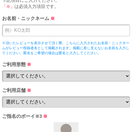
下記項目にご入力ください。
PUA'蒲田
「※」
は必須入力項目です。
お名前・ニックネーム
※
PUA'羽田
PUA'吉祥寺
※頂いたレビューを表示させて頂く際、こちらに入力されたお名前・ニックネー
ムがレビュー投稿者名として掲載されます。掲載に差し支えないお名前を入力し
てください。匿名をご希望の場合は匿名と入力してください。
PUA立川
ご利用形態
※
PUA町田
ご利用店舗
※
×閉じる
ご指名のボーイ
※3
※