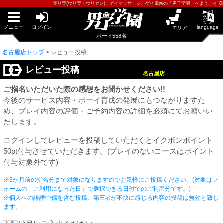
早朝からギンギン♂DGライブかんとう
売り専(ウリ専・ウリセン)、ゲイマッサージ、ゲイ風俗の「男子学園」へようこそ OPEN13:00-
PUA鹿児島
PUA四日市
PUA和歌山
メニュー
ログイン
language
エリア
サテライト大宮
ボーイ558名
×閉じる
名古屋店トップ
>
レビュー投稿
PUA津
PUA奈良
PUA柏
レビュー投稿
名古屋店
×閉じる
ご指名いただいた際の感想をお聞かせください!!
PUA加古川
PUA'赤羽
今後のサービス内容・ボーイ育成の発展にもつながりますた
め、プレイ内容の評価・ご予約内容の詳細を必須にてお願いい
たします。
PUA姫路
PUA'八重洲
ログインしてレビューを投稿していただくとイクポンポイント
×閉じる
50pt付与させていただきます。(プレイのないコースはポイント
付与対象外です)
PUA'池袋
※3か月前の指名分まで対象になりますのでお気軽にご投稿ください。(対象はフ
ォームの「ご利用になった日」で選択できる日付でのご利用分です。)
PUA'新橋
※個人への誹謗中傷を含む投稿、第三者が不快に感じる内容の投稿は無効と致し
ます。