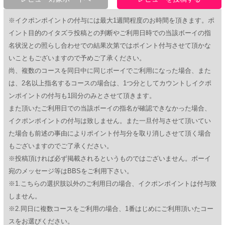
※イクポンポイントの付与には最大1週間程度のお時間を頂きます。ポ
イント目的のイタズラ投稿との判断やご利用日時での当該ボーイの指
名状況との照らし合わせでの結果次第ではポイント付与させて頂かな
いこともございますので予めご了承ください。
尚、複数のコースを同日中に同じボーイでご利用になった場合、また
は、2名以上指名するコースの場合は、1つ分としてカウントしイクポ
ンポイントの付与も1回分のみとさせて頂きます。
また頂いたご利用日での当該ボーイの指名が確認できなかった場合、
イクポンポイントの付与は致しません。また一旦付与させて頂いてい
た場合も前述の事由によりポイント付与分を取り消しさせて頂く場合
もございますのでご了承ください。
※投稿頂ければ必ず掲載されるというものではございません。ボーイ
宛のメッセージ等はBBSをご利用下さい。
※1.こちらの選択肢以外のご利用日の場合、イクポンポイントは付与致
しません。
※2.同日に複数コースをご利用の場合、1番はじめにご利用頂いたコー
スをお選びください。