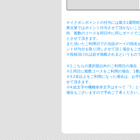
※イクポンポイントの付与には最大1週間
果次第ではポイント付与させて頂かないこ
尚、複数のコースを同日中に同じボーイで
とさせて頂きます。
また頂いたご利用日での当該ボーイの指名
ント付与分を取り消しさせて頂く場合もご
※投稿頂ければ必ず掲載されるというもので
※1.こちらの選択肢以外のご利用日の場合
※2.同日に複数コースをご利用の場合、1
※3.2名以上をご利用になった場合は、お
せて頂きます。
※4.絵文字や機種依存文字はすべて「?」
場合もございますので予めご了承ください