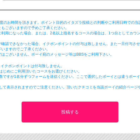
程度のお時間を頂きます。ポイント目的のイタズラ投稿との判断やご利用日時での当
ともございますので予めご了承ください。
ご利用になった場合、または、2名以上指名するコースの場合は、1つ分としてカウ
が確認できなかった場合、イクポンポイントの付与は致しません。また一旦付与させ
ざいますのでご了承ください。
はございません。ボーイ宛のメッセージ等はBBSをご利用下さい。
、イクポンポイントは付与致しません。
番はじめにご利用頂いたコースをお選びください。
手数ですが1名分ずつフォームを送信ください。ここで選択したボーイとは違うボー
として表示されますのでご注意ください。頂いたクチコミを当該ボーイの紹介ページ
。
投稿する