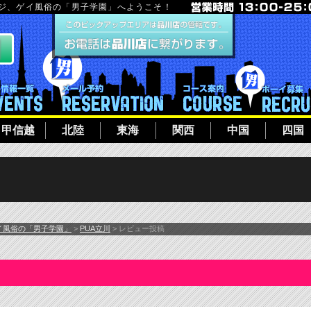
ージ、ゲイ風俗の「男子学園」へようこそ！
フト
イベント一覧
メール予約
コース案内
甲信越
北陸
東海
関西
中国
四国
イ風俗の「男子学園」
>
PUA立川
> レビュー投稿