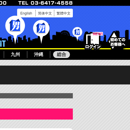
English
简体中文
繁體中文
ログイン
ボーイ募集
九州
沖縄
総合