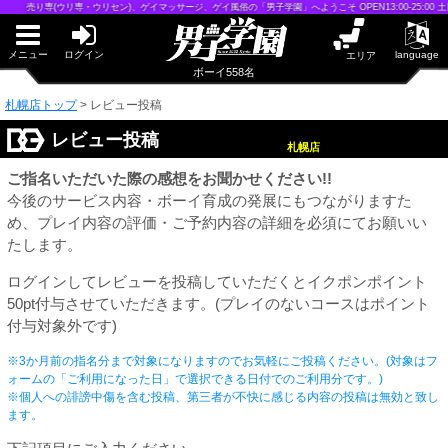
早朝からギンギン♂DGライブかんとう
売り専(ウリ専・ウリセン)、ゲイマッサージ、ゲイ風俗の「男子学園」へようこそ OPEN13:00-25:00 土日祝
PUA鹿児島
PUA四日市
PUA和歌山
メニュー
ログイン
language
エリア
サテライト大宮
ボーイ558名
×閉じる
札幌店トップ
>
レビュー投稿
PUA津
PUA奈良
PUA柏
レビュー投稿
札幌店
×閉じる
ご指名いただいた際の感想をお聞かせください!!
PUA加古川
PUA'赤羽
今後のサービス内容・ボーイ育成の発展にもつながりますた
め、プレイ内容の評価・ご予約内容の詳細を必須にてお願いい
たします。
PUA姫路
PUA'八重洲
ログインしてレビューを投稿していただくとイクポンポイント
×閉じる
50pt付与させていただきます。(プレイのないコースはポイント
付与対象外です)
PUA'池袋
※3か月前の指名分まで対象になりますのでお気軽にご投稿ください。(対象はフ
ォームの「ご利用になった日」で選択できる日付でのご利用分です。)
PUA'新橋
※個人への誹謗中傷を含む投稿、第三者が不快に感じる内容の投稿は無効と致し
ます。