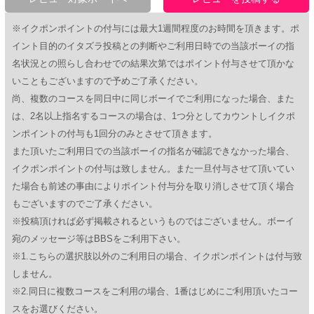
※イクポンポイントの付与には最大1週間程度のお時間を頂きます。ポ
イント目的のイタズラ投稿との判断やご利用日時での当該ボーイの指
名状況との照らし合わせでの結果次第ではポイント付与させて頂かな
いこともございますので予めご了承ください。
尚、複数のコースを同日中に同じボーイでご利用になった場合、また
は、2名以上指名するコースの場合は、1つ分としてカウントしイクポ
ンポイントの付与も1回分のみとさせて頂きます。
また頂いたご利用日での当該ボーイの指名が確認できなかった場合、
イクポンポイントの付与は致しません。また一旦付与させて頂いてい
た場合も前述の事由によりポイント付与分を取り消しさせて頂く場合
もございますのでご了承ください。
※投稿頂ければ必ず掲載されるというものではございません。ボーイ
宛のメッセージ等はBBSをご利用下さい。
※1.こちらの選択肢以外のご利用日の場合、イクポンポイントは付与致
しません。
※2.同日に複数コースをご利用の場合、1番はじめにご利用頂いたコー
スをお選びください。