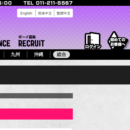
English
简体中文
繁體中文
ログイン
店舗案内
ボーイ募集
九州
沖縄
総合