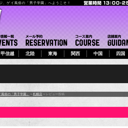
ージ、ゲイ風俗の「男子学園」へようこそ！
フト
イベント一覧
メール予約
コース案内
甲信越
北陸
東海
関西
中国
四国
イ風俗の「男子学園」
>
札幌店
> レビュー投稿