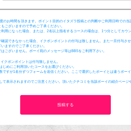
程度のお時間を頂きます。ポイント目的のイタズラ投稿との判断やご利用日時での当
ともございますので予めご了承ください。
ご利用になった場合、または、2名以上指名するコースの場合は、1つ分としてカウ
が確認できなかった場合、イクポンポイントの付与は致しません。また一旦付与させ
ざいますのでご了承ください。
はございません。ボーイ宛のメッセージ等はBBSをご利用下さい。
、イクポンポイントは付与致しません。
番はじめにご利用頂いたコースをお選びください。
手数ですが1名分ずつフォームを送信ください。ここで選択したボーイとは違うボー
として表示されますのでご注意ください。頂いたクチコミを当該ボーイの紹介ページ
。
投稿する