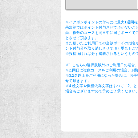
※イクポンポイントの付与には最大1週間
果次第ではポイント付与させて頂かないこ
尚、複数のコースを同日中に同じボーイで
とさせて頂きます。
また頂いたご利用日での当該ボーイの指名
ント付与分を取り消しさせて頂く場合もご
※投稿頂ければ必ず掲載されるというもので
※1.こちらの選択肢以外のご利用日の場合
※2.同日に複数コースをご利用の場合、1
※3.2名以上をご利用になった場合は、お
せて頂きます。
※4.絵文字や機種依存文字はすべて「?」
場合もございますので予めご了承ください