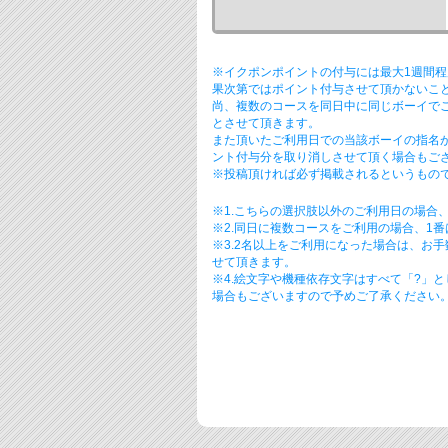
※イクポンポイントの付与には最大1週間
果次第ではポイント付与させて頂かないこ
尚、複数のコースを同日中に同じボーイで
とさせて頂きます。
また頂いたご利用日での当該ボーイの指名
ント付与分を取り消しさせて頂く場合もご
※投稿頂ければ必ず掲載されるというもので
※1.こちらの選択肢以外のご利用日の場合
※2.同日に複数コースをご利用の場合、1
※3.2名以上をご利用になった場合は、お
せて頂きます。
※4.絵文字や機種依存文字はすべて「?」
場合もございますので予めご了承ください