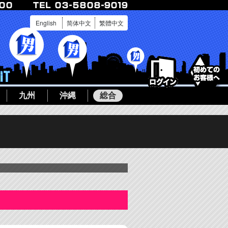
English
简体中文
繁體中文
ログイン
ボーイ募集
九州
沖縄
総合