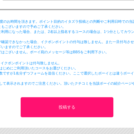
程度のお時間を頂きます。ポイント目的のイタズラ投稿との判断やご利用日時での当
ともございますので予めご了承ください。
ご利用になった場合、または、2名以上指名するコースの場合は、1つ分としてカウ
が確認できなかった場合、イクポンポイントの付与は致しません。また一旦付与させ
ざいますのでご了承ください。
はございません。ボーイ宛のメッセージ等はBBSをご利用下さい。
、イクポンポイントは付与致しません。
番はじめにご利用頂いたコースをお選びください。
手数ですが1名分ずつフォームを送信ください。ここで選択したボーイとは違うボー
として表示されますのでご注意ください。頂いたクチコミを当該ボーイの紹介ページ
。
投稿する