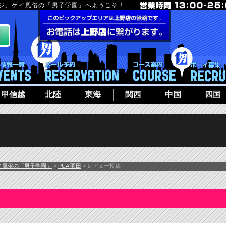
ージ、ゲイ風俗の「男子学園」へようこそ！
フト
イベント一覧
メール予約
コース案内
甲信越
北陸
東海
関西
中国
四国
イ風俗の「男子学園」
>
PUA'羽田
> レビュー投稿