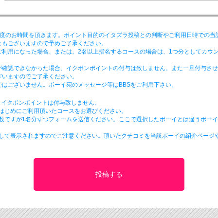
程度のお時間を頂きます。ポイント目的のイタズラ投稿との判断やご利用日時での当
ともございますので予めご了承ください。
ご利用になった場合、または、2名以上指名するコースの場合は、1つ分としてカウ
が確認できなかった場合、イクポンポイントの付与は致しません。また一旦付与させ
ざいますのでご了承ください。
はございません。ボーイ宛のメッセージ等はBBSをご利用下さい。
、イクポンポイントは付与致しません。
番はじめにご利用頂いたコースをお選びください。
手数ですが1名分ずつフォームを送信ください。ここで選択したボーイとは違うボー
として表示されますのでご注意ください。頂いたクチコミを当該ボーイの紹介ページ
。
投稿する