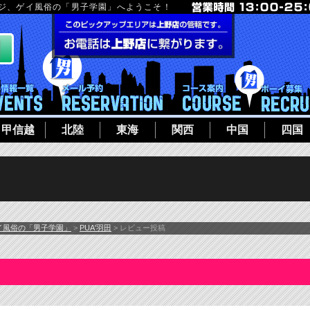
ージ、ゲイ風俗の「男子学園」へようこそ！
フト
イベント一覧
メール予約
コース案内
甲信越
北陸
東海
関西
中国
四国
イ風俗の「男子学園」
>
PUA'羽田
> レビュー投稿