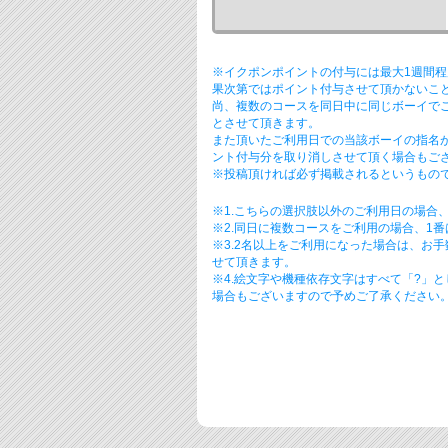
※イクポンポイントの付与には最大1週間
果次第ではポイント付与させて頂かないこ
尚、複数のコースを同日中に同じボーイで
とさせて頂きます。
また頂いたご利用日での当該ボーイの指名
ント付与分を取り消しさせて頂く場合もご
※投稿頂ければ必ず掲載されるというもので
※1.こちらの選択肢以外のご利用日の場合
※2.同日に複数コースをご利用の場合、1
※3.2名以上をご利用になった場合は、お
せて頂きます。
※4.絵文字や機種依存文字はすべて「?」
場合もございますので予めご了承ください