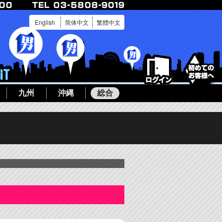
English
简体中文
繁體中文
ログイン
ボーイ募集
九州
沖縄
総合