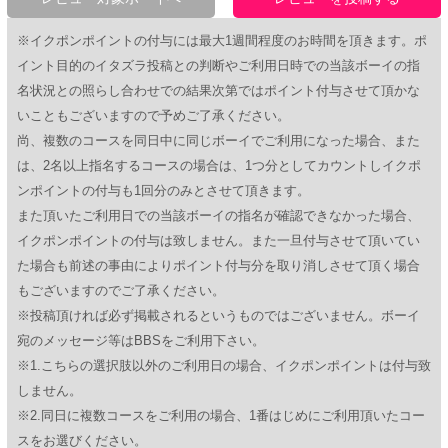
※イクポンポイントの付与には最大1週間程度のお時間を頂きます。ポ
イント目的のイタズラ投稿との判断やご利用日時での当該ボーイの指
名状況との照らし合わせでの結果次第ではポイント付与させて頂かな
いこともございますので予めご了承ください。
尚、複数のコースを同日中に同じボーイでご利用になった場合、また
は、2名以上指名するコースの場合は、1つ分としてカウントしイクポ
ンポイントの付与も1回分のみとさせて頂きます。
また頂いたご利用日での当該ボーイの指名が確認できなかった場合、
イクポンポイントの付与は致しません。また一旦付与させて頂いてい
た場合も前述の事由によりポイント付与分を取り消しさせて頂く場合
もございますのでご了承ください。
※投稿頂ければ必ず掲載されるというものではございません。ボーイ
宛のメッセージ等はBBSをご利用下さい。
※1.こちらの選択肢以外のご利用日の場合、イクポンポイントは付与致
しません。
※2.同日に複数コースをご利用の場合、1番はじめにご利用頂いたコー
スをお選びください。