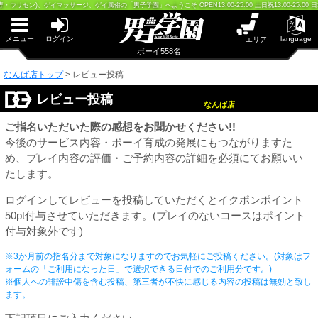
早朝からギンギン♂DGライブかんとう
ウリセン)、ゲイマッサージ、ゲイ風俗の「男子学園」へようこそ OPEN13:00-25:00 土日祝13:00-25:00 日
PUA鹿児島
PUA四日市
PUA和歌山
メニュー
ログイン
language
エリア
サテライト大宮
ボーイ558名
×閉じる
なんば店トップ
>
レビュー投稿
PUA津
PUA奈良
PUA柏
レビュー投稿
なんば店
×閉じる
ご指名いただいた際の感想をお聞かせください!!
PUA加古川
PUA'赤羽
今後のサービス内容・ボーイ育成の発展にもつながりますた
め、プレイ内容の評価・ご予約内容の詳細を必須にてお願いい
たします。
PUA姫路
PUA'八重洲
ログインしてレビューを投稿していただくとイクポンポイント
×閉じる
50pt付与させていただきます。(プレイのないコースはポイント
付与対象外です)
PUA'池袋
※3か月前の指名分まで対象になりますのでお気軽にご投稿ください。(対象はフ
ォームの「ご利用になった日」で選択できる日付でのご利用分です。)
PUA'新橋
※個人への誹謗中傷を含む投稿、第三者が不快に感じる内容の投稿は無効と致し
ます。