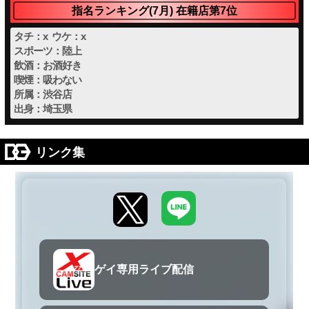
指名ランキング(7月) 在籍店第7位
タチ：x ウケ：x
スポーツ：陸上
飲酒：お酒好き
喫煙：吸わない
所属：渋谷店
出身：埼玉県
リンク集