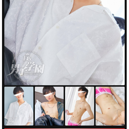
PUA'蒲田
PUA'羽田
PUA'吉祥寺
PUA立川
PUA町田
×閉じる