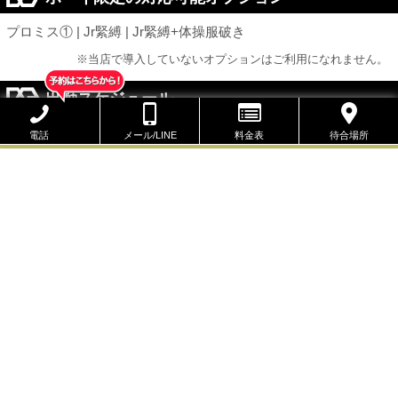
プロミス① | Jr緊縛 | Jr緊縛+体操服破き
※当店で導入していないオプションはご利用になれません。
出勤スケジュール
スケジュールのリンクをタップしていただくと
電話
メール/LINE
料金表
待合場所
予約ページへ遷移します。
本日休み
本日
8/15 14:00 ～ 23:00
次回出勤
8/10
8/11
8/12
8/13
(月)
(火)
(水)
(木)
休
休
休
休