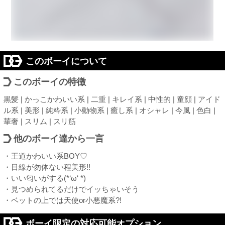
このボーイについて
このボーイの特徴
黒髪 | かっこかわいい系 | 二重 | キレイ系 | 中性的 | 童顔 | アイド
ル系 | 美形 | 純粋系 | 小動物系 | 癒し系 | オシャレ | 今風 | 色白 |
華奢 | スリム | スリ筋
他のボーイ達から一言
・王道かわいい系BOY♡
・目線が勿体ない程美形!!
・いい匂いがする(*‘ω‘ *)
・見つめられてるだけでイッちゃいそう
・ベットの上では天使or小悪魔系?!
ボーイ限定の対応可能オプション