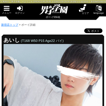
早朝からギンギン♂DGライブかんとう
ようこそ OPEN13:00-29:00 土日祝13:00-29:00 新宿駅から徒歩9分 / 新宿御苑前駅&新宿三丁目駅
PUA鹿児島
PUA四日市
PUA和歌山
メニュー
ログイン
language
エリア
サテライト大宮
ボーイ556名
×閉じる
新宿店トップ
>
ボーイ詳細
PUA津
PUA奈良
PUA柏
あいし
(T168 W50 P15 Age22 バイ)
×閉じる
PUA加古川
PUA'赤羽
PUA姫路
PUA'八重洲
新宿店
×閉じる
PUA'池袋
PUA'新橋