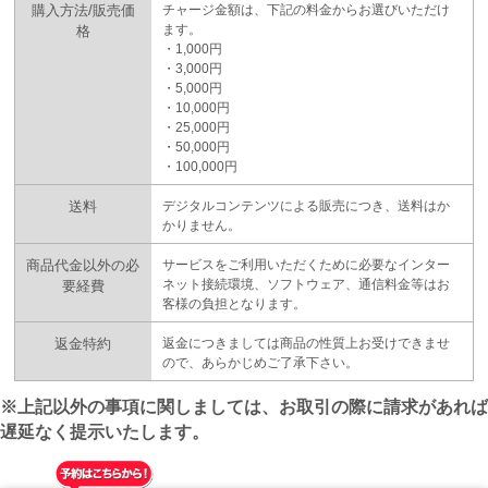
PUA'蒲田
購入方法/販売価
チャージ金額は、下記の料金からお選びいただけ
ます。
格
・1,000円
・3,000円
PUA'羽田
・5,000円
・10,000円
・25,000円
・50,000円
PUA'吉祥寺
・100,000円
送料
デジタルコンテンツによる販売につき、送料はか
PUA立川
かりません。
商品代金以外の必
サービスをご利用いただくために必要なインター
ネット接続環境、ソフトウェア、通信料金等はお
要経費
PUA町田
客様の負担となります。
返金特約
返金につきましては商品の性質上お受けできませ
×閉じる
ので、あらかじめご了承下さい。
※上記以外の事項に関しましては、お取引の際に請求があれば
遅延なく提示いたします。