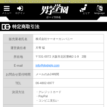
早朝からギンギン♂DGライブかんとう
売り専(ウリ専・ウリセン)、ゲイマッサージ、ゲイ風俗の「男子学園」へようこそ OPEN13:00-29:00 土日祝1
PUA鹿児島
PUA四日市
PUA和歌山
メニュー
ログイン
language
エリア
サテライト大宮
ボーイ559名
×閉じる
新宿店
特定商取引法
PUA津
PUA奈良
PUA柏
販売業者氏名
株式会社ケーオーカンパニー
×閉じる
PUA加古川
PUA'赤羽
運営責任者
片寄 猛
所在地
〒531-0072 大阪市北区豊崎2-1-9 2階
PUA姫路
PUA'八重洲
E-mail
info@dgdgdg.com
×閉じる
お問合せ受付時間
メールのみ24時間
PUA'池袋
TEL
06-4802-6977
決済方法
・クレジットカード
PUA'新橋
・PayPal
・コンビニ支払い