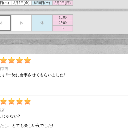
日(木)
8月7日(金)
8月8日(土)
8月9日(日)
15:00
休
休
休
25:00
○
新宿店
す‼️一緒に食事させてもらいました!
宿店
んじゃない?
たし、とても楽しい夜でした!