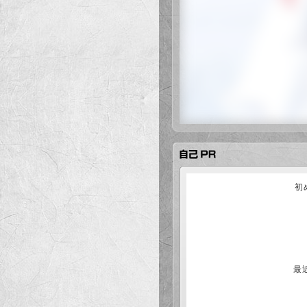
いました。
筋肉もどんどんすごくなっ
また相手してやってください
素晴らしいの一言!!
投稿者：さと ご利用店舗：新
はいど君と3人で食事。
本日もファンミーティング
何回かお会いしてますが、
特に見ず知らずの方から頂
いつもいつもありがとう!ま
運動神経抜群のスーパーボー
初
投稿者：匿名希望 ご利用店舗
しんたろう君と3人で食事
ハンディありで、あれだけ
いつも本当に楽しい。
何だかんだと、指名させて
さすがにあのド◯ア◯シャワ
また、お会いしましょう!あ
最
飲み指名させてもらいました