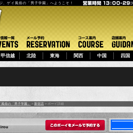
ージ、ゲイ風俗の「男子学園」へようこそ！
フト
イベント一覧
メール予約
コース案内
甲信越
北陸
東海
関西
中国
四国
イ風俗の「男子学園」
>
新宿店
> ボーイ詳細
このボーイをメール
irou