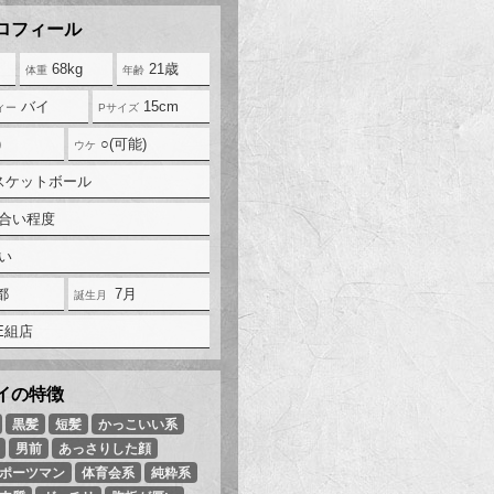
68kg
21歳
バイ
15cm
)
○(可能)
スケットボール
合い程度
い
都
7月
E組店
黒髪
短髪
かっこいい系
男前
あっさりした顔
ポーツマン
体育会系
純粋系