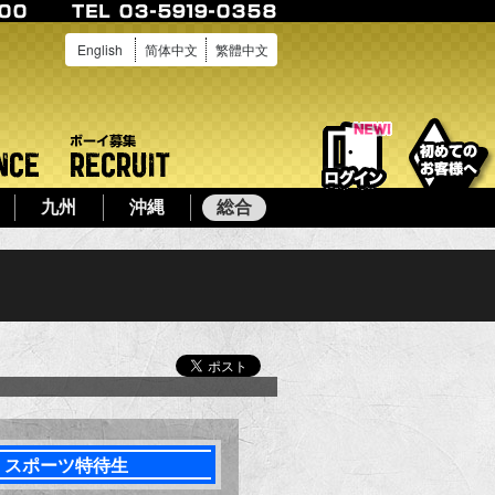
English
简体中文
繁體中文
ログイン
店舗案内
ボーイ募集
九州
沖縄
総合
で予約する
スポーツ特待生