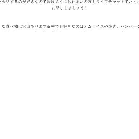
た会話するのが好きなので普段遠くにお住まいの方もライブチャットでたく
チャキャバ新宿店
お話ししましょう!
が、しんたろう君と3人で飲ませてもらいました。
すね!
ってもいませんでした!色んな意味で完敗ですw
きな食べ物は沢山あります🍙中でも好きなのはオムライスや焼肉、ハンバー
ます!よろしくお願いします🙇
の子供が好きそうな食べ物は全部好きです🫶😋甘党なのでスイーツ大好きです
エッチなことは好きですっ!
宿店
ほのぼのとしたとても楽しい夜でした。
感帯は多いですが乳首がすごく感じるので舐められながらシゴかれたりする
ぐにイッてしまいます💦 抱き心地はとても良いと言ってもらえます🫶
顔は、極上ですね。
癒されます。
ききれないのでお会いした際にもっと僕を知っていただけたらと思います😊
と楽しいひと時を送らせていただければど思っています!心よりお待ちしてます
願いします🙇
上へ戻る
名古屋店
した。
いることをお伝えしたら、丁寧に対応してくれました。
敵でした。
ざいます。