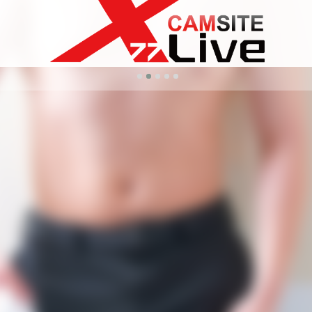
マな客にも真摯に接してくれる、とても良いボーイさんです!また、よろ
宿店
日も楽しい日になりました!
は、必見です!
行ってほしい、とつくづく思っています!
しくお願いします😊
宿店
会話していてとても楽しい。その童顔からは想像がつきにくい筋肉も、
じになるようですが、また心から会いたくなるボーイさんですので、戻
🙇
す!
宿店
ございます!
やかなお祝いをさせてもらうつもりでいましたが、逆にこちらがおうし