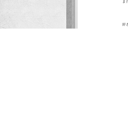
ま
投稿者：さと ご利用店舗：イ
少しの時間ではありました
楽しい時間を作り出す天才で
お酒があんなに強いとは思
好
また会うのを楽しみにしてい
ど
極上に楽しい時間でした!
投稿者：さと ご利用店舗：新
ようすけ君と3人で食事。
性
やっぱりおうしろう君の笑
一緒にいると落ち着くし、
書
また、会いに行きます！
今後ともどうぞ、よろしくお
初めての利用
投稿者：たつや ご利用店舗：
初めて利用させてもらいま
あまり経験がなく緊張して
筋肉がすごくて、すごく素
go to index
貴重な時間をありがとうご