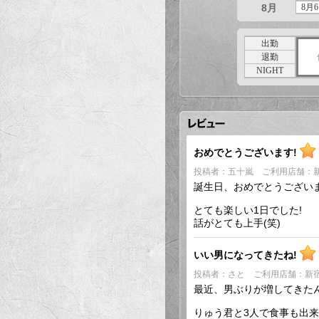
8月
8月6
出勤
退勤
NIGHT
おめでとうございます!
投稿者：五十嵐 ご利用店舗：
誕生日、おめでとうございま
とても楽しい1日でした!
話がとても上手(笑)
いい男になってきたね!
投稿者：さと ご利用店舗：新
最近、男ぶりが増してきた
りゅう君と3人で食事も出来