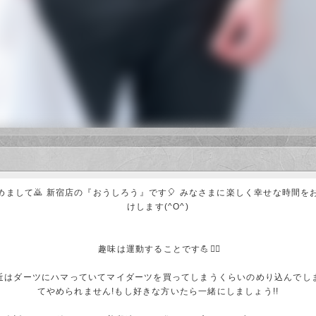
ていくし、いつも通りトーク力もさすが!どんどん遠い存在になってしま
。よろしくお願いしますね☺️
宿店
に参加させてもらいましたw
いつも新たな発見をさせられるし飽きさせないサービス精神には、いつ
いたケーキを一瞬で消す魔術には圧巻させられました☺️
た、一ファンとして会いに行きます!!
イさんです!
めまして🙇 新宿店の『おうしろう』です🎈 みなさまに楽しく幸せな時間を
：新宿店
けします(^O^)
後、ボウリング。
のスコアを稼げるって本当に凄いですね!
もらっていますが、いつもあの笑顔が見たくてリピーターになっちゃっ
趣味は運動することです💪🏃‍♀️
ーは、ビックリしましたね☺️
りがとうございました!
近はダーツにハマっていてマイダーツを買ってしまうくらいのめり込んでし
てやめられません!もし好きな方いたら一緒にしましょう!!
!