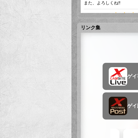
また、よろしくね‼️
おうしろう君!
投稿者：忍豚 ご利用店舗：新
リンク集
スポーツ特待生のボーイさ
破顔って言葉がふさわしい
それなのに力こぶも触らし
会って損のないボーイさん
笑顔が本当に素敵ですよね!
投稿者：京王ジロー ご利用店
ペケナナで話していたので
服を着ていても分かる盛り
し、話も面白いですから、
次はデートだけでなく、泊
しばらくぶりにお会いできま
投稿者：さと ご利用店舗：新
3ヶ月ほどお会いできず、
スリムになり、凛々しさを増