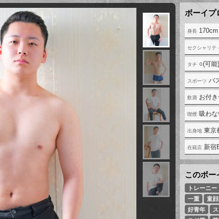
170cm
○(可能
バ
お付き
吸わな
東京
新宿
トレーニー
一重
童顔
好青年
ス