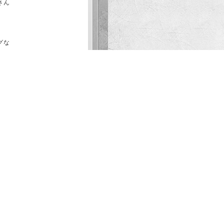
さん
グな
🍰
とす
皆様
!