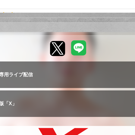
宿店
んを指名してみました!
ほど、笑顔が赤ちゃんみたいにキュート。
てもらいましたが、すごい筋肉をお持ちです笑
の一人だと思います!
舗：新宿店
すが、その後夜タイミングが合ったので食事をさせてもらいました。
上がった筋肉には当然萌えますが、とにかく笑顔が子供のように無邪気
一緒にいて本当に時間を忘れてしまいそうになります。
まりも一緒にしてもらいたいものです😊
した!
宿店
寂しい日々を送っておりましたwが、やっとお会いできました。
したと思います!