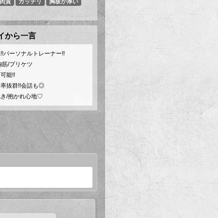
肉質
ガッチリ
胸板が厚い
!!パーソナルトレーナー!!
胸筋/プリケツ
可能!!
率抜群!!会話も◎
き/抱かれ心地♡
ド