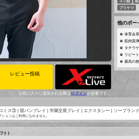
スジ筋
筋
プリケツ
体育会系
筋肉質/
タチウケ
リピート
最高の抱
レビュー投稿
お気に入りに追加される際は
ログイン
が必要です。
プロミス③ | 競パンプレイ | 学園交尾プレイ | エクスタシー | ソープラン
プションはご利用になれません。
フト )