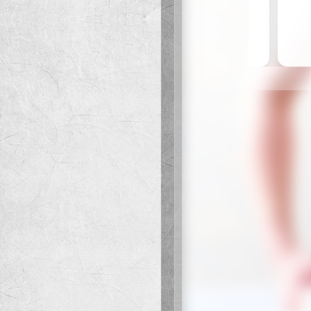
前と変わらずこんなワガマ
また、お会いしましょう!!!
投稿者：さと ご利用店舗：新
イレギュラーでしたが、今
その素晴らしい笑顔と逞しさ
もっと他の方々にも会いに
また会ってくださいね!よろ
楽しい時間でした!
投稿者：さと ご利用店舗：新
とにかく頭の回転が早く、
しばらくお会いできない感
ります😊
これからも頑張ってください
お誕生日おめでとうございま
投稿者：さと ご利用店舗：新
21歳笑の誕生日おめでとう
はいど君と食事をし、ささ