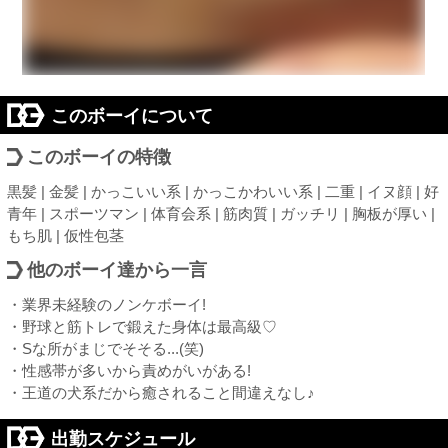
このボーイについて
このボーイの特徴
黒髪 | 金髪 | かっこいい系 | かっこかわいい系 | 二重 | イヌ顔 | 好
青年 | スポーツマン | 体育会系 | 筋肉質 | ガッチリ | 胸板が厚い |
もち肌 | 仮性包茎
他のボーイ達から一言
・業界未経験のノンケボーイ!
・野球と筋トレで鍛えた身体は最高級♡
・Sな所がまじでそそる...(笑)
・性感帯が多いから責めがいがある!
・王道の犬系だから癒されること間違えなし♪
出勤スケジュール