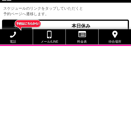
スケジュールのリンクをタップしていただくと
予約ページへ遷移します。
本日休み
本日
未定
次回出勤
電話
メール/LINE
料金表
待合場所
8/7
8/8
8/9
(金)
(土)
(日)
休
休
休
電話で予約する
LINEで予約する