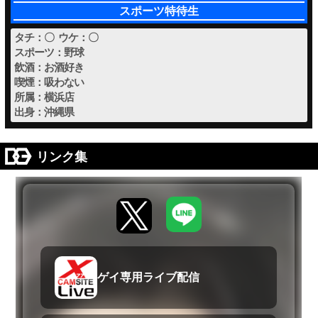
スポーツ特待生
タチ：〇 ウケ：〇
スポーツ：野球
飲酒：お酒好き
喫煙：吸わない
所属：横浜店
出身：沖縄県
リンク集