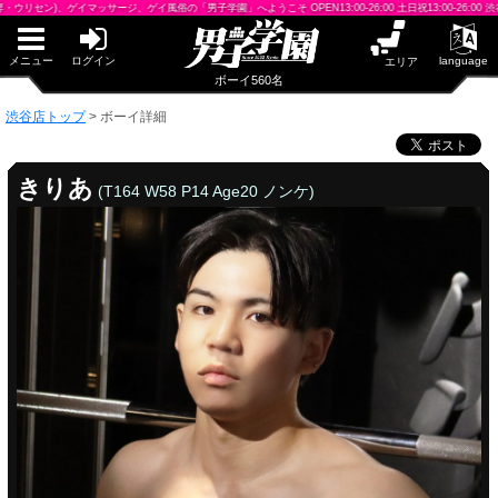
早朝からギンギン♂DGライブかんとう
イマッサージ、ゲイ風俗の「男子学園」へようこそ OPEN13:00-26:00 土日祝13:00-26:00 渋谷駅から徒歩
PUA鹿児島
PUA四日市
PUA和歌山
メニュー
ログイン
language
エリア
サテライト大宮
ボーイ560名
×閉じる
渋谷店トップ
>
ボーイ詳細
PUA津
PUA奈良
PUA柏
きりあ
(T164 W58 P14 Age20 ノンケ)
×閉じる
PUA加古川
PUA'赤羽
PUA姫路
PUA'八重洲
渋谷店
×閉じる
PUA'池袋
PUA'新橋