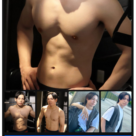
PUA'蒲田
PUA'羽田
PUA'吉祥寺
PUA立川
PUA町田
×閉じる