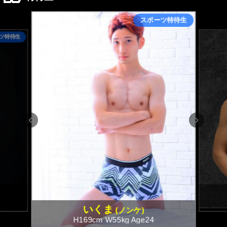
PUA'蒲田
PUA'羽田
PUA'吉祥寺
PUA立川
PUA町田
×閉じる
いくま
ノンケ
H169cm W55kg Age24