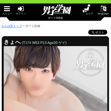
早朝からギンギン♂DGライブかんとう
売り専(ウリ専
PUA鹿児島
PUA四日市
PUA和歌山
メニュー
ログイン
language
エリア
サテライト大宮
ボーイ558名
×閉じる
なんば店トップ
>
ボーイ詳細
PUA津
PUA奈良
PUA柏
きょへ
(T174 W53 P13 Age20 ゲイ)
×閉じる
PUA加古川
PUA'赤羽
PUA姫路
PUA'八重洲
なんば店
×閉じる
PUA'池袋
PUA'新橋