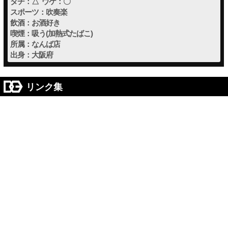
タチ：△ ウケ：〇
スポーツ：吹奏楽
飲酒：お酒好き
喫煙：吸う(加熱式たばこ)
所属：なんば店
出身：大阪府
リンク集