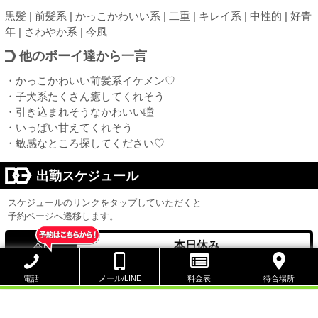
黒髪 | 前髪系 | かっこかわいい系 | 二重 | キレイ系 | 中性的 | 好青
年 | さわやか系 | 今風
他のボーイ達から一言
・かっこかわいい前髪系イケメン♡
・子犬系たくさん癒してくれそう
・引き込まれそうなかわいい瞳
・いっぱい甘えてくれそう
・敏感なところ探してください♡
出勤スケジュール
スケジュールのリンクをタップしていただくと
予約ページへ遷移します。
本日休み
本日
8/8 21:00 ～ 25:00
次回出勤
電話
メール/LINE
料金表
待合場所
8/6
8/7
8/8
8/9
(木)
(金)
(土)
(日)