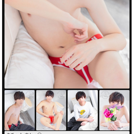
PUA'蒲田
PUA'羽田
PUA'吉祥寺
PUA立川
PUA町田
×閉じる