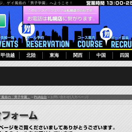
ージ、ゲイ風俗の「男子学園」へようこそ！
フト
イベント一覧
メール予約
コース案内
甲信越
北陸
東海
関西
中国
四国
イ風俗の「男子学園」
>
PUA仙台
> お問い合わせ(入力ページ)