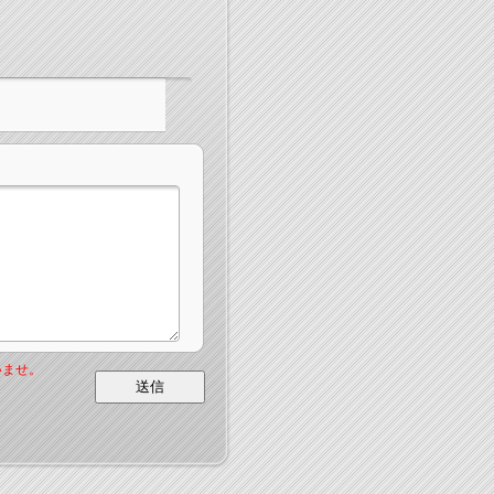
いませ。
送信