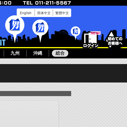
English
简体中文
繁體中文
ログイン
ボーイ募集
九州
沖縄
総合