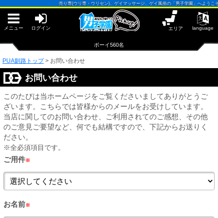
早朝からギンギン♂DGライブかんとう
売り専(ウリ専・ウリセン)、ゲイマッサージ、ゲイ風俗の「男子学園」へようこそ OPEN13:
PUA鹿児島
PUA四日市
PUA和歌山
メニュー
ログイン
language
エリア
サテライト大宮
×閉じる
ボーイ560名
PUA釧路
PUA津
PUA奈良
PUA釧路トップ
>
お問い合わせ
PUA柏
お問い合わせ
×閉じる
PUA加古川
PUA'赤羽
このたびは当ホームページをご覧くださいましてありがとうご
ざいます。こちらでは皆様からのメールをお受けしています。
当店に関してのお問い合わせ、ご利用されてのご感想、その他
PUA姫路
のご意見ご要望など、何でも結構ですので、下記からお送りく
PUA'八重洲
ださい。
※全必須項目です。
×閉じる
PUA'池袋
ご用件
※
PUA'新橋
お名前
※