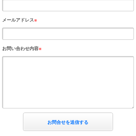
PUA'蒲田
メールアドレス
※
PUA'羽田
PUA'吉祥寺
お問い合わせ内容
※
PUA立川
PUA町田
×閉じる
お問合せを送信する