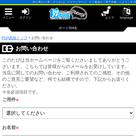
早朝からギンギン♂DGライブかんとう
売り専(ウリ専・ウリセン)、ゲイマッサージ、ゲイ風俗の「男子学園」へようこそ OPEN13:00
PUA鹿児島
PUA四日市
PUA和歌山
メニュー
ログイン
language
エリア
サテライト大宮
×閉じる
ボーイ558名
PUA高知
PUA津
PUA奈良
PUA高知トップ
>
お問い合わせ
PUA柏
お問い合わせ
×閉じる
PUA加古川
PUA'赤羽
このたびは当ホームページをご覧くださいましてありがとうご
ざいます。こちらでは皆様からのメールをお受けしています。
当店に関してのお問い合わせ、ご利用されてのご感想、その他
PUA姫路
のご意見ご要望など、何でも結構ですので、下記からお送りく
PUA'八重洲
ださい。
※全必須項目です。
×閉じる
PUA'池袋
ご用件
※
PUA'新橋
お名前
※