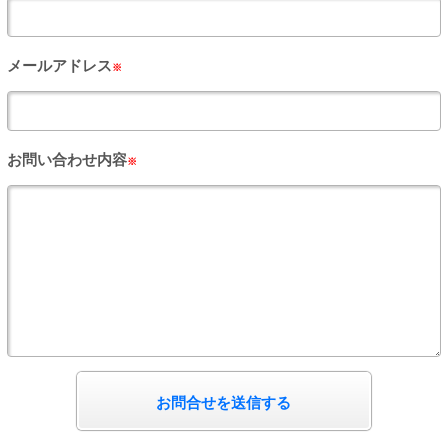
PUA'蒲田
メールアドレス
※
PUA'羽田
PUA'吉祥寺
お問い合わせ内容
※
PUA立川
PUA町田
×閉じる
お問合せを送信する