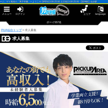
早朝からギンギン♂DGライブかんとう
「男子学園」へようこそ OPEN13:00-25:00 土日祝13:00-25:00 【基準駅】仙台駅
PUA鹿児島
PUA四日市
PUA和歌山
メニュー
ログイン
language
エリア
サテライト大宮
×閉じる
ボーイ557名
PUA津
PUA奈良
PUA仙台トップ
>
求人募集
PUA柏
求人募集
×閉じる
PUA加古川
PUA'赤羽
PUA姫路
PUA'八重洲
×閉じる
PUA'池袋
PUA'新橋