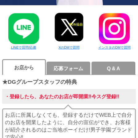
PUA'蒲田
PUA'羽田
PUA仙台
PUA'吉祥寺
LINEで質問/応募
XのDMで質問
インスタのDMで質問
PUA立川
お店から
応募フォーム
Q & A
★DGグループスタッフの特典
PUA町田
・登録したら、あなたのお店が即開業‼今スグ登録!!
×閉じる
お店に所属しなくても、登録するだけでWEB上で自分
のお店を開業したように、自分の宣伝ができ、お客様
が紹介されるのはご当地ボーイだけ!男子学園ブランド
で安心‼︎