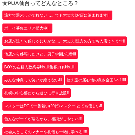
★PUA仙台ってどんなところ？
遠方で週末しかでれない…。でも大丈夫!お店に泊まれます!‼
ボーイ募集エリア拡大中!‼
お店が遠くて僕じゃむりかな…。大丈夫!遠方の方でも入店できます‼
他店から移籍したけど、男子学園が1番!‼
BOYの在籍人数業界No.1!集客力もNo.1!‼
みんな仲良しで笑いが絶えない!‼
控え室の居心地の良さ全国No.1!!‼
札幌の中心部だから遊びに行き放題‼
マスターはDGで一番若い(20代)マスター!とても優しい‼
色んなボーイが居るから、相談がしやすい!‼
社会人としてのマナーや礼儀も一緒に学べる!!‼