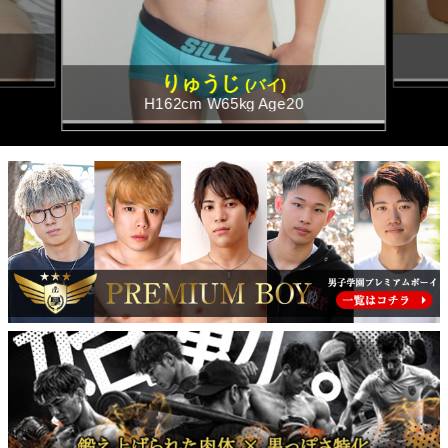
PUA'蒲田
PUA'羽田
こう
バイ
H170cm W65kg Age22
PUA'吉祥寺
PUA立川
PUA町田
×閉じる