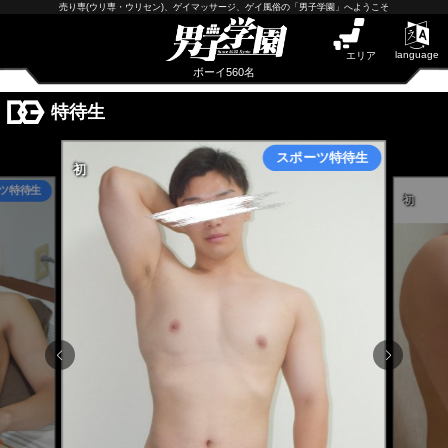
早朝からギンギン♂DGライブかんとう
売り専(ウリ専・ウリセン)、ゲイマッサージ、ゲイ風俗の「男子学園」へようこそ
PUA鹿児島
PUA四日市
PUA和歌山
language
エリア
サテライト大宮
ボーイ560名
×閉じる
特待生
PUA津
PUA奈良
PUA柏
×閉じる
PUA加古川
PUA'赤羽
PUA姫路
PUA'八重洲
×閉じる
PUA'池袋
PUA'新橋