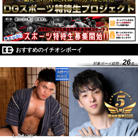
おすすめのイチオシボーイ
26
しぐま
22
らいや
20