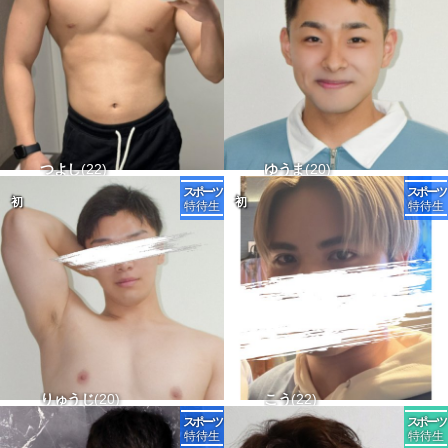
しゅんと
かんた
りょうせい
ゆーゆ
つよし
22
21
22
23
18
きょうへい
りゅうき
かいき
るき
ゆうま
21
19
20
23
19
173-65 タチ△ ウケ△
174-67 タチ△ ウケx
168-52 タチ△ ウケ△
165-50 タチ△ ウケ△
168-71 タチ△ ウケx
171-63 タチ△ ウケ△
171-66 タチ△ ウケ〇
170-60 タチ△ ウケ〇
170-60 タチx ウケx
157-52 タチ△ ウケ△
しゅんた
かいり
しんご
れい
りゅうじ
21
23
21
21
20
かのん
しんいち
ゆら
ひろ
こう
22
20
22
19
24
173-60 タチ〇 ウケ△
170-56 タチ△ ウケx
161-62 タチ△ ウケ△
177-56 タチ△ ウケ△
162-65 タチ〇 ウケx
168-58 タチ△ ウケ△
174-60 タチx ウケx
163-50 タチ△ ウケx
162-44 タチ△ ウケ〇
170-65 タチ〇 ウケ△