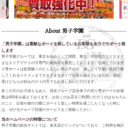
‹
›
About 男子学園
「男子学園」は素敵なボーイを探しているお客様を全力でサポート致
します
男子学園グループは、東京を始めとして関西、東北、中部地方などさまざ
まなエリアでゲイの方専門の風俗店を運営しております。在籍している売
り専ボーイは筋骨隆々のたくましい男の子から、優しくて可愛い笑顔で癒
してくれるイケメンまでさまざまなタイプを取り揃えているため、攻め・
受けどちらが好みのゲイの方でもお楽しみいただけます。
多くの方のお力添えもあり、現在グループ店全体での売り専ボーイの在籍
数は600名を超えております。お近くのお店をご利用いただくのはもちろん
のこと、出張や旅行の際にボーイと楽しい時間を過ごしたくなった時に
は、ぜひ当グループ自慢のサービスをご堪能ください。
当ホームページの特徴について
男子学園の総合サイトでは、各支店のリンクがついており、ご利用を検討