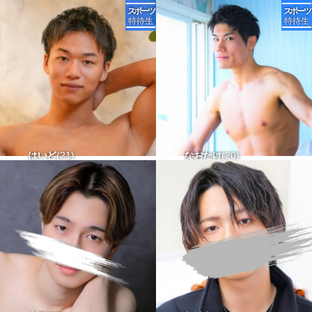
166-68 タチ〇 ウケ〇
168-55 タチ△ ウケx
はいど
21
なおたけ
20
168-58 タチ〇 ウケ〇
182-73 タチ〇 ウケx