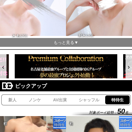
とも
20
おと
20
174-50 タチ△ ウケx
180-57 タチx ウケ△
もっと見る▼
‹
›
ピックアップ
新人
ノンケ
AV出演
シャッフル
特待生
138
70
34
18
50