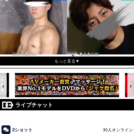
しょうま
りゅうた
つきと
ゆうひ
りゅうき
20
22
20
23
23
ちふゆ
あれん
うる
らいち
あらた
20
22
20
19
18
176-89 タチ△ ウケx
183-70 タチ△ ウケ△
165-56 タチx ウケx
178-67 タチ△ ウケ△
171-66 タチ△ ウケ〇
183-62 タチ△ ウケx
161-55 タチ△ ウケx
170-52 タチ〇 ウケ〇
166-55 タチ△ ウケx
168-62 タチx ウケx
もっと見る▼
もっと見る▼
もっと見る▼
もっと見る▼
もっと見る▼
‹
›
ライブチャット