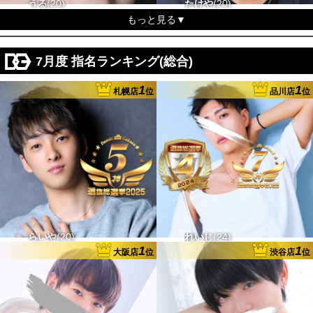
うる
20
たけや
20
170-52 タチ〇 ウケ〇
165-53 タチx ウケx
もっと見る▼
7月度 指名ランキング(総合)
1
1
札幌店
位
品川店
位
らいや
20
れいじ
24
168-55 タチ△ ウケx
174-60 タチ△ ウケ〇
1
1
大阪店
位
渋谷店
位