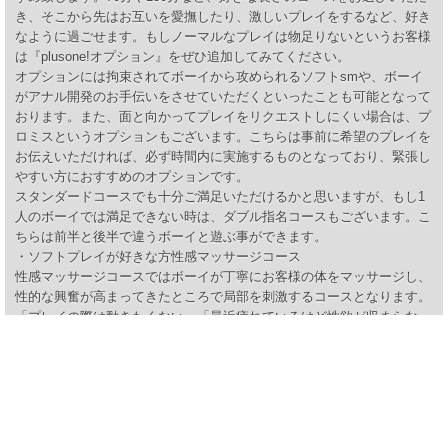
き、そこから先はお互いを愛撫したり、激しいプレイをするなど、好き
なように過ごせます。もしノーマルなプレイは物足りないというお客様
は『plusone!オプション』をぜひ追加してみてください。
オプションには拘束されてボーイから攻められるソフトsmや、ボーイ
がアナル開発のお手伝いをさせていただくといったことも可能となって
おります。また、面と向かってプレイをリクエストしにくい場合は、プ
ロミスというオプションもございます。こちらは事前に希望のプレイを
お伝えいただければ、必ず時間内に実施するものとなっており、緊張し
やすい方におすすめのオプションです。
スタンダードコースでも十分ご満足いただけるかと思いますが、もし1
人のボーイでは満足できない時は、ダブル指名コースもございます。こ
ちらは前半と後半で違うボーイと遊ぶ事ができます。
・ソフトプレイが好きな方性感マッサージコース
性感マッサージコースではボーイが丁寧にお客様の体をマッサージし、
性的な興奮が高まってきたところで局部を刺激するコースとなります。
「プレイの際は動きたくない」「最近疲れているけど性欲が収まらな
い」というお客様は王様気分に浸れるこちらのコースをお試しくださ
い。
最後に
今回ご紹介したコースやオプションはほんの一部です。お店によっては競
泳パンツによるプレイや、特別なお部屋でのプレイなど、さまざまな趣向