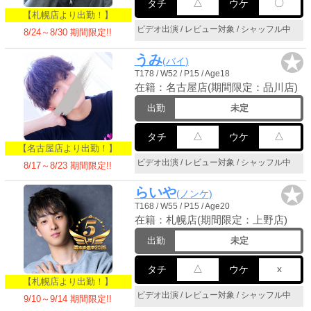
△
〇
タチ
ウケ
【札幌店より出勤！】
ビデオ出演 / レビュー対象 / シャッフル中
8/24～8/30 期間限定!!
★
うみ
バイ
T178 / W52 / P15 / Age18
在籍：名古屋店(期間限定：品川店)
出勤
未定
△
△
タチ
ウケ
【名古屋店より出勤！】
ビデオ出演 / レビュー対象 / シャッフル中
8/17～8/23 期間限定!!
★
らいや
ノンケ
T168 / W55 / P15 / Age20
在籍：札幌店(期間限定：上野店)
出勤
未定
△
x
タチ
ウケ
【札幌店より出勤！】
ビデオ出演 / レビュー対象 / シャッフル中
9/10～9/14 期間限定!!