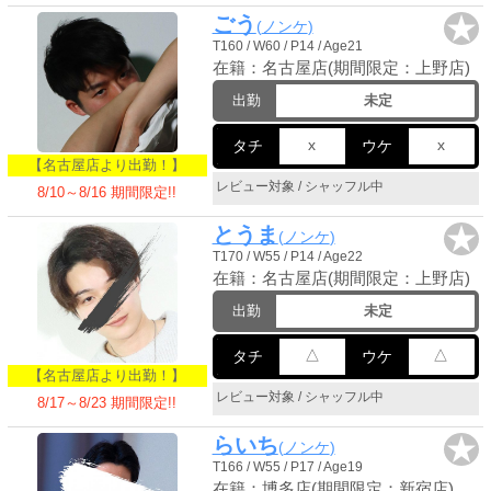
★
ごう
ノンケ
T160 / W60 / P14 / Age21
在籍：名古屋店(期間限定：上野店)
出勤
未定
x
x
タチ
ウケ
【名古屋店より出勤！】
レビュー対象 / シャッフル中
8/10～8/16 期間限定!!
★
とうま
ノンケ
T170 / W55 / P14 / Age22
在籍：名古屋店(期間限定：上野店)
出勤
未定
△
△
タチ
ウケ
【名古屋店より出勤！】
レビュー対象 / シャッフル中
8/17～8/23 期間限定!!
★
らいち
ノンケ
T166 / W55 / P17 / Age19
在籍：博多店(期間限定：新宿店)