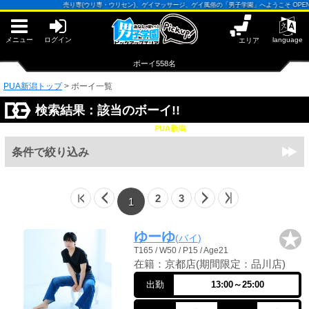
早朝からギンギン♂DGライブかんとう
売り専(ウリ専・ウリセン)、ゲイマッサージ、ゲイ風俗の「男子学園」へようこそ OPEN13:00-25
PUA鹿児島
PUA四日市
PUA和歌山
メニュー
ログイン
language
エリア
サテライト大宮
×閉じる
ボーイ558名
PUA津
PUA奈良
PUA新潟トップ
>
ボーイ一覧
PUA柏
検索結果：該当のボーイ!!
×閉じる
PUA加古川
PUA新潟
PUA'赤羽
条件で絞り込み
PUA姫路
PUA'八重洲
2
3
1
×閉じる
PUA'池袋
★
ゆーゆ
バイ
T165 / W50 / P15 / Age21
在籍：京都店(期間限定：品川店)
PUA'新橋
出勤
13:00～25:00