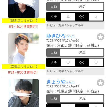
出勤
未定
△
x
タチ
ウケ
【博多店より出勤！】
レビュー対象 / シャッフル中
8/8～8/14 期間限定!!
★
ゆきひろ
ゲイ
T165 / W55 / P15 / Age20
在籍：京都店(期間限定：品川店)
出勤
未定
〇
〇
タチ
ウケ
【京都店より出勤！】
レビュー対象 / シャッフル中
8/24～8/30 期間限定!!
★
きょうや
バイ
T172 / W58 / P16 / Age19
在籍：札幌店(期間限定：新宿店)
出勤
未定