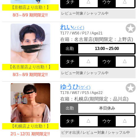
△
△
タチ
ウケ
PUA'蒲田
【京都店より出勤！】
レビュー対象 / シャッフル中
8/3～8/9 期間限定!!
PUA'羽田
★
れい
バイ
T177 / W56 / P17 / Age21
在籍：名古屋店(期間限定：上野店)
PUA'吉祥寺
出勤
13:00～25:00
△
△
タチ
ウケ
PUA立川
【名古屋店より出勤！】
レビュー対象 / シャッフル中
8/3～8/9 期間限定!!
PUA町田
★
ゆうひ
ゲイ
T178 / W67 / P15 / Age22
在籍：札幌店(期間限定：品川店)
×閉じる
出勤
本日休み
△
△
タチ
ウケ
【札幌店より出勤！】
ビデオ出演 / レビュー対象 / シャッフル中
2/1～12/31 期間限定!!