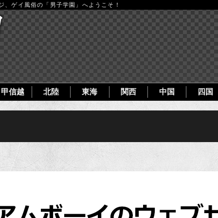
ージ、ゲイ風俗の「男子学園」へようこそ！
甲信越
北陸
東海
関西
中国
四国