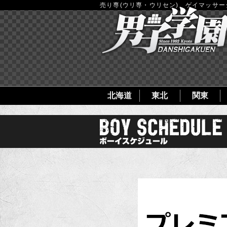
売り専(ウリ専・ウリセン)、ゲイマッサ
北海道
東北
関東