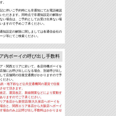
す。
記に伴いご予約時にも非通知にてお電話確認
いただきます。同時点で非通知設定の解除が
ない場合は、ご予約としてお受け出来ない場
いますので予めご了承ください。
通知設定の解除に関しましては各通信会社の
ージ等にてご検索ください。
ア内ボーイの呼び出し手数料
ア・関西エリアに於いて、各店待機ボーイを
店舗にお呼び出しになる場合、別途呼び出し
して店舗間の往復交通費がかかりますので予
ください。
私鉄・地下鉄など公共交通機関の運賃で往復
させて頂きます。
改正、運賃改正、新線開業などにより変動す
ありますのでご了承ください。
リア各店から新宿店/新大久保店へボーイを
場合と、関西エリア各店から大阪店へボーイ
す場合のみ上記呼び出し手数料はかかりませ