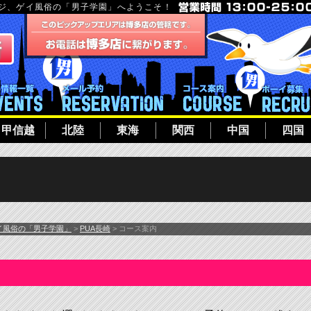
ージ、ゲイ風俗の「男子学園」へようこそ！
フト
イベント一覧
メール予約
コース案内
甲信越
北陸
東海
関西
中国
四国
イ風俗の「男子学園」
>
PUA長崎
> コース案内