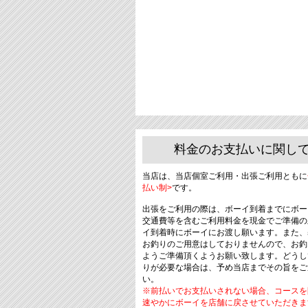
料金のお支払いに関し
当店は、当店個室ご利用・出張ご利用ともに
払い制>
です。
出張をご利用の際は、ボーイ到着までにボー
交通費等を含むご利用料金を現金でご準備の
イ到着時にボーイにお渡し願います。また、
お釣りのご用意はしておりませんので、お釣
ようご準備頂くようお願い致します。どうし
りが必要な場合は、予め当店までその旨をご
い。
※前払いでお支払いされない場合、コースを
速やかにボーイを店舗に戻させていただきま