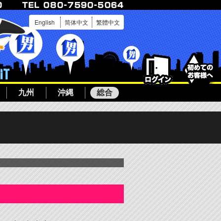
English
简体中文
繁體中文
ログイン
ボーイ募集
九州
沖縄
総合