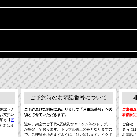
ご予約時のお電話番号について
確認下さ
ご予約及びご利用にあたりまして『お電話番号』を必
ご出張及
お支払い
須とさせていただきます。
着信設定
細も【
初
近年、架空のご予約=悪戯及びヤミケン等のトラブル
ご自宅、
させて頂
が多発しております。トラブル防止の為となりますの
名時には
で、ご理解を頂きますようにお願い致します。イクポ
お電話さ