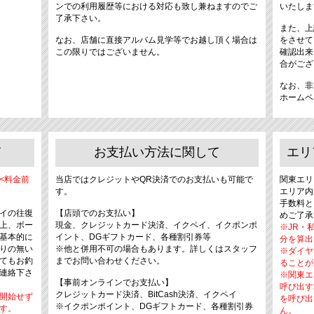
ンでの利用履歴等における対応も致し兼ねますのでご
いたしま
了承下さい。
また、上
なお、店舗に直接アルバム見学等でお越し頂く場合は
をさせて
この限りではございません。
確認出来
合がござ
なお、非
ホームペ
て
お支払い方法に関して
エリ
<料金前
当店ではクレジットやQR決済でのお支払いも可能で
関東エリ
す。
エリア内
手数料と
イの往復
【店頭でのお支払い】
めご了承
上、ボー
現金、クレジットカード決済、イクペイ、イクポンポ
※JR・
基本的に
イント、DGギフトカード、各種割引券等
分を算出
りの無い
※他と併用不可の場合もあります。詳しくはスタッフ
※ダイヤ
てもお釣
までお問い合わせください。
ることが
連絡下さ
※関東エ
【事前オンラインでお支払い】
呼び出す
クレジットカード決済、BitCash決済、イクペイ
開始せず
を呼び出
※イクポンポイント、DGギフトカード、各種割引券
す。
ん。