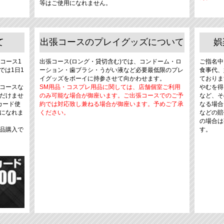
等はご使用になれません。
て
出張コースのプレイグッズについて
娯
コース1
出張コース(ロング・貸切含む)では、コンドーム・ロ
ご指名中
では1日1
ーション・歯ブラシ・うがい液など必要最低限のプレ
食事代、
イグッズをボーイに持参させて向かわせます。
ておりま
コースな
SM用品・コスプレ用品に関しては、店舗個室ご利用
やむを得
だけませ
のみ可能な場合が御座います。ご出張コースでのご予
など、そ
カード使
約では対応致し兼ねる場合が御座います。予めご了承
なる場合
になれま
ください。
などの賠
の場合は
物品購入で
す。