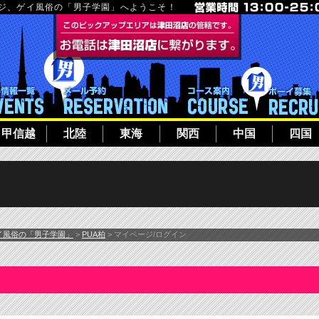
ージ、ゲイ風俗の「男子学園」へようこそ！
フト
イベント一覧
メール予約
コース案内
甲信越
北陸
東海
関西
中国
四国
イ風俗の「男子学園」
>
PUA柏
> マイページ/ログイン