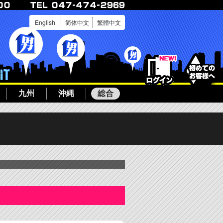
English
简体中文
繁體中文
ログイン
ボーイ募集
九州
沖縄
総合