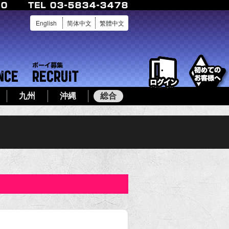
English
简体中文
繁體中文
ログイン
店舗案内
ボーイ募集
九州
沖縄
総合