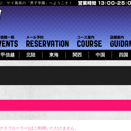
ージ、ゲイ風俗の「男子学園」へようこそ！
フト
イベント一覧
メール予約
コース案内
甲信越
北陸
東海
関西
中国
四国
エクスプローラー)はご利用いただけません。