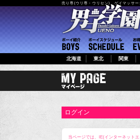
売り専(ウリ専・ウリセン)、ゲイマッサ
ボーイ紹介
ボーイシ
北海道
東北
関東
ログイン
当ページでは、IE(インターネット