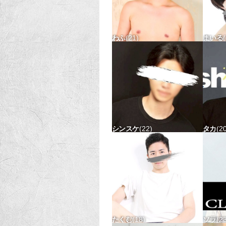
わふ
21
まいる
179-75 タチ△ ウケ△
166-5
シンスケ
22
タカ
2
176-73 タチx ウケ〇
180-6
たくむ
18
ソラ
2