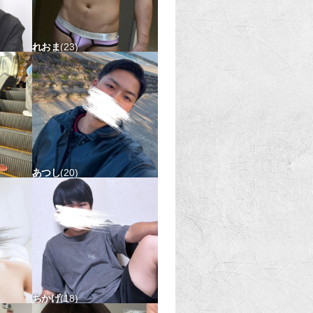
れおま
23
167-60 タチ〇 ウケ△
あつし
20
177-60 タチ△ ウケ△
ちかげ
18
163-54 タチ△ ウケ〇