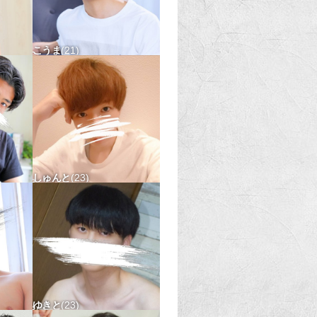
こうま
21
△
176-60 タチ〇 ウケ〇
しゅんと
23
173-65 タチ△ ウケ△
ゆきと
23
△
178-60 タチ△ ウケx