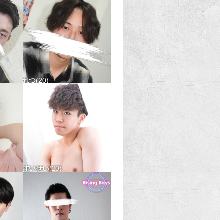
れつ
20
△
180-78 タチx ウケ△
すいせい
20
△
174-55 タチ〇 ウケ△