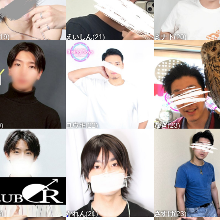
19
えいしん
21
ミナト
20
5 タチx ウケx
170-68 タチ〇 ウケ△
168-56 タチ△ ウケ
0
ユウキ
22
なぎ
23
5 タチx ウケx
168-70 タチ△ ウケ〇
178-58 タチ△ ウケ
3
かれん
21
さすけ
23