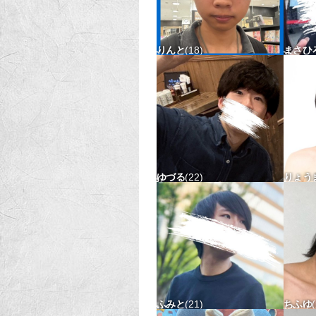
りんと
18
まさひ
165-48 タチ〇 ウケ△
170-
ゆづる
22
りょう
178-64 タチ△ ウケ〇
179-
ふみと
21
ちふゆ
162-55 タチx ウケ△
183-