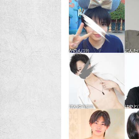
かのん
19
じんた
168-58 タチ△ ウケ△
179-
けんゆう
24
はやと
170-54 タチ△ ウケx
165-