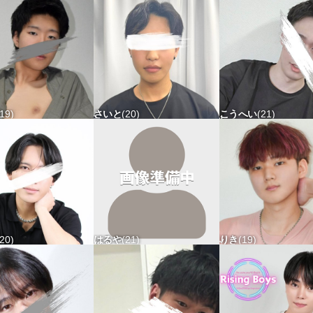
19
さいと
20
こうへい
21
56 タチ△ ウケ△
185-70 タチ△ ウケ△
176-64 タチ△ ウケ
20
はるや
21
りき
19
55 タチ△ ウケ〇
168-54 タチ△ ウケ△
173-68 タチ△ ウケ