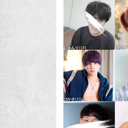
171-66 タチx ウケ〇
162-4
しゅんり
18
ひなと
168-59 タチ△ ウケ△
154-
つかさ
23
りくや
171-54 タチx ウケx
171-