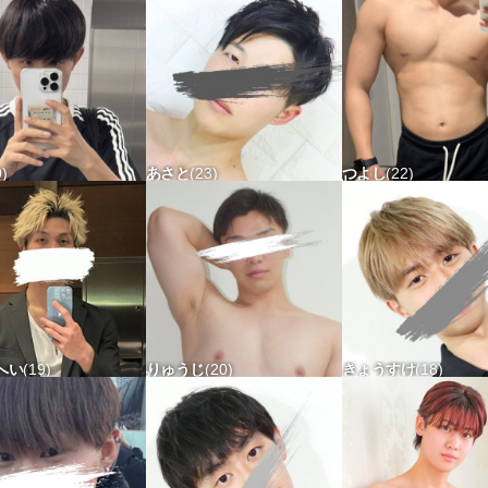
0
あさと
23
つよし
22
60 タチ△ ウケ△
168-67 タチx ウケx
168-71 タチ△ ウケx
へい
19
りゅうじ
20
きょうすけ
18
63 タチ△ ウケ△
162-65 タチ〇 ウケx
174-59 タチ△ ウケ