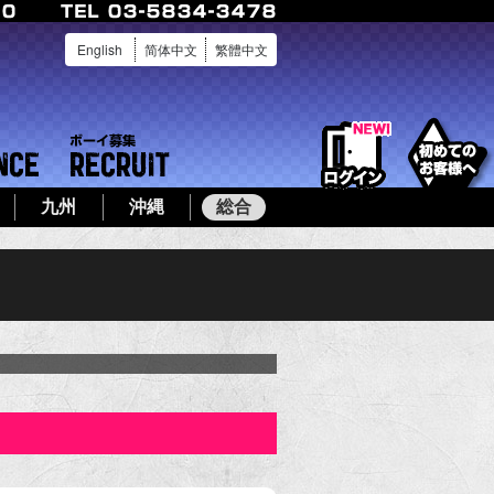
English
简体中文
繁體中文
ログイン
店舗案内
ボーイ募集
九州
沖縄
総合