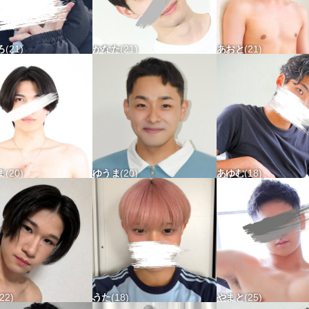
ろ
21
かなた
21
あおと
21
70 タチ△ ウケ△
160-45 タチ△ ウケ△
168-55 タチ△ ウケ
ま
20
ゆうま
20
あゆむ
18
56 タチ△ ウケ△
157-52 タチ△ ウケ△
194-80 タチx ウケx
22
うた
18
やまと
25
62 タチ△ ウケx
161-50 タチx ウケ△
170-65 タチ△ ウケ