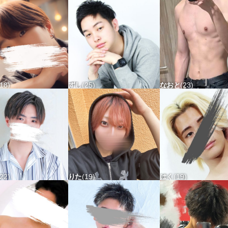
8 タチx ウケx
170-55 タチ△ ウケ△
170-65 タチx ウケx
18
ずし
25
なおと
23
48 タチx ウケ〇
167-65 タチx ウケ△
180-65 タチ〇 ウケ
22
りた
19
はく
19
68 タチ△ ウケx
165-45 タチ△ ウケ△
170-58 タチ△ ウケ