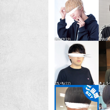
あさひ
19
ひお
2
169-55 タチ△ ウケ△
171-
だいち
22
きょう
167-62 タチ△ ウケ△
171-