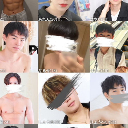
22
あれん
20
はやた
18
53 タチ△ ウケ△
161-55 タチ△ ウケx
176-59 タチx ウケ〇
21
なるせ
18
けいご
19
55 タチ〇 ウケ〇
176-63 タチ△ ウケx
167-52 タチ△ ウケx
さ
24
しょうま
20
りょうへい
21
70 タチ△ ウケx
176-89 タチ△ ウケx
162-56 タチx ウケ△