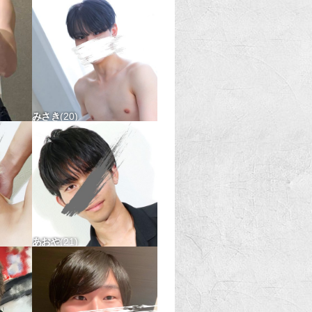
173-60 タチ〇 ウケ△
みさき
20
△
176-62 タチ△ ウケ△
あおや
21
△
170-54 タチx ウケx