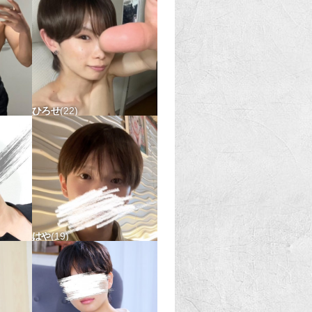
ひろせ
22
167-48 タチ△ ウケ△
はや
19
△
165-48 タチ△ ウケ〇