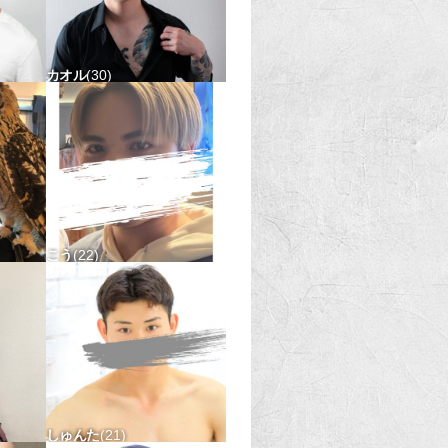
カオル
30
〇
170-70 タチ〇 ウケ△
こう
22
△
170-65 タチ〇 ウケ△
しゅんた
21