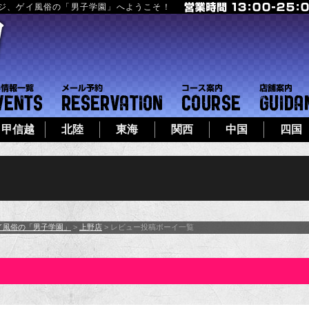
ージ、ゲイ風俗の「男子学園」へようこそ！
フト
イベント一覧
メール予約
コース案内
甲信越
北陸
東海
関西
中国
四国
イ風俗の「男子学園」
>
上野店
> レビュー投稿ボーイ一覧