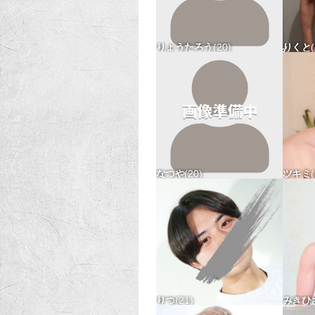
りょうたろう
20
りくと
174-57 タチx ウケ△
164-
なつや
20
ツキミ
170-52 タチx ウケ△
167-
りつ
21
みきひ
171-73 タチ△ ウケx
175-